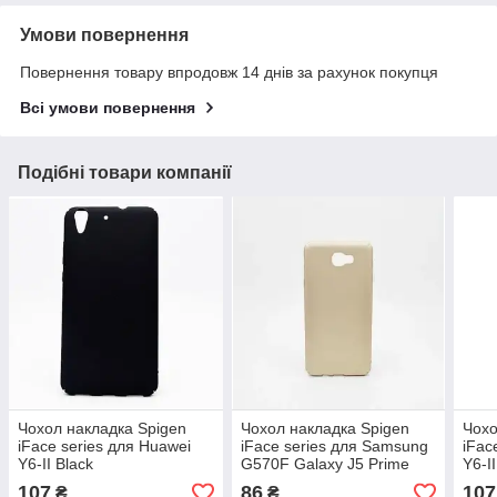
Умови повернення
Повернення товару впродовж 14 днів за рахунок покупця
Всі умови повернення
Подібні товари компанії
Чохол накладка Spigen
Чохол накладка Spigen
Чохо
iFace series для Huawei
iFace series для Samsung
iFac
Y6-II Black
G570F Galaxy J5 Prime
Y6-I
Gold
107
86
107
₴
₴