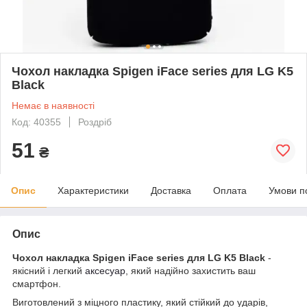
Чохол накладка Spigen iFace series для LG K5
Black
Немає в наявності
Код: 40355
Роздріб
51
₴
Опис
Характеристики
Доставка
Оплата
Умови п
Опис
Чохол накладка Spigen iFace series для
LG K5 Black
-
якісний і легкий
аксесуар
, який надійно захистить ваш
смартфон.
Виготовлений з міцного пластику, який стійкий до ударів,