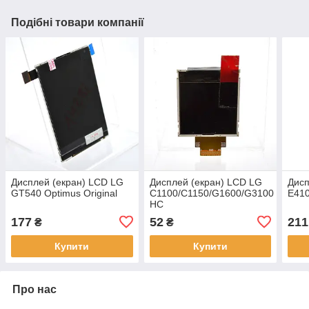
Подібні товари компанії
Дисплей (екран) LCD LG
Дисплей (екран) LCD LG
Дисп
GT540 Optimus Original
C1100/C1150/G1600/G3100
E410
HC
177
52
211
₴
₴
Купити
Купити
Про нас