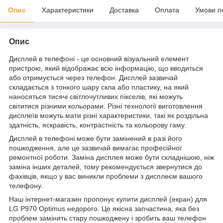
Опис
Характеристики
Доставка
Оплата
Умови п
Опис
Дисплей в телефоні - це основний візуальний елемент
пристрою, який відображає всю інформацію, що вводиться
або отримується через телефон. Дисплей зазвичай
складається з тонкого шару скла або пластику, на який
наносяться тисячі світлочутливих пікселів, які можуть
світитися різними кольорами. Різні технології виготовлення
дисплеїв можуть мати різні характеристики, такі як роздільна
здатність, яскравість, контрастність та кольорову гаму.
Дисплей в телефоні може бути замінений в разі його
пошкодження, але це зазвичай вимагає професійної
ремонтної роботи. Заміна дисплея може бути складнішою, ніж
заміна інших деталей, тому рекомендується звернутися до
фахівців, якщо у вас виникли проблеми з дисплеєм вашого
телефону.
Наш інтернет-магазин пропонує купити дисплей (екран) для
LG P970 Optimus недорого. Це якісна запчастина, яка без
проблем замінить стару пошкоджену і зробить ваш телефон