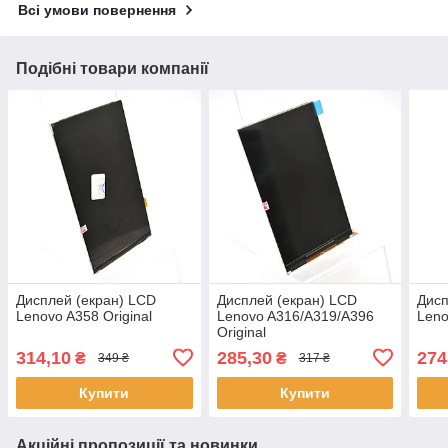
Всі умови повернення
Подібні товари компанії
Дисплей (екран) LCD
Дисплей (екран) LCD
Дисп
Lenovo A358 Original
Lenovo A316/A319/A396
Leno
Original
314,10
285,30
274
₴
₴
349 ₴
317 ₴
Купити
Купити
Акційні пропозиції та новинки