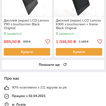
Дисплей (екран) LCD Lenovo
Дисплей (екран) LCD Lenovo
P90 з touchscrren Black
K900 з touchscreen + frame
Original
Black Original
В наявності
В наявності
895,50
1 048,50
₴
₴
995 ₴
1 165 ₴
Купити
Купити
Показати ще
Про нас
90% позитивних з 211 відгуків за рік
Працює з 02.04.2021
м. Львів