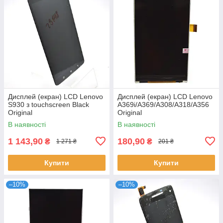
Дисплей (екран) LCD Lenovo
Дисплей (екран) LCD Lenovo
S930 з touchscreen Black
A369i/A369/A308/A318/A356
Original
Original
В наявності
В наявності
1 143,90
180,90
₴
₴
1 271 ₴
201 ₴
Купити
Купити
–10%
–10%