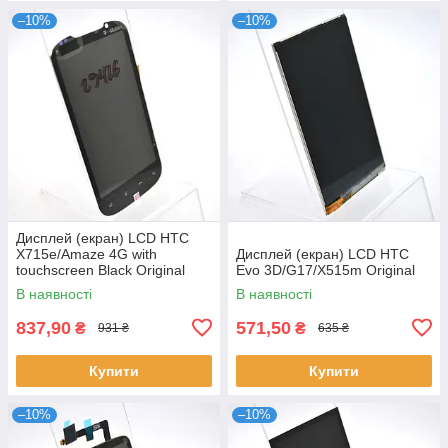
–10%
–10%
Дисплей (екран) LCD HTC
X715e/Amaze 4G with
Дисплей (екран) LCD HTC
touchscreen Black Original
Evo 3D/G17/X515m Original
В наявності
В наявності
837,90
571,50
₴
₴
931 ₴
635 ₴
Купити
Купити
–10%
–10%