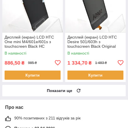
Дисплей (екран) LCD HTC
Дисплей (екран) LCD HTC
One mini M4/601e/601s з
Desire 501/603h з
touchscreen Black HC
touchscreen Black Original
В наявності
В наявності
886,50
1 334,70
₴
₴
985 ₴
1 483 ₴
Купити
Купити
Показати ще
Про нас
90% позитивних з 211 відгуків за рік