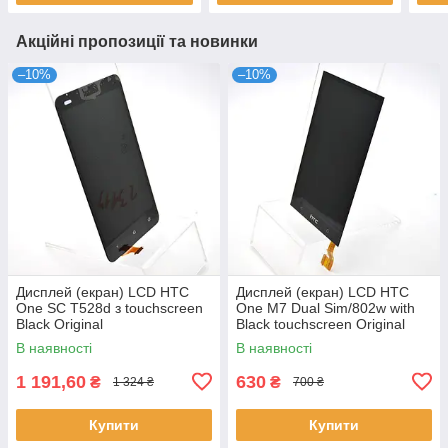
Акційні пропозиції та новинки
–10%
–10%
Дисплей (екран) LCD HTC
Дисплей (екран) LCD HTC
One SC T528d з touchscreen
One M7 Dual Sim/802w with
Black Original
Black touchscreen Original
В наявності
В наявності
1 191,60
630
₴
₴
1 324 ₴
700 ₴
Купити
Купити