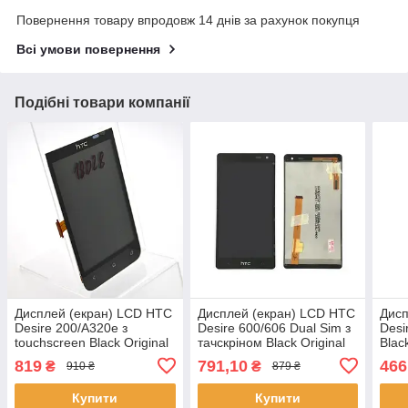
Повернення товару впродовж 14 днів за рахунок покупця
Всі умови повернення
Подібні товари компанії
Дисплей (екран) LCD HTC
Дисплей (екран) LCD HTC
Дисп
Desire 200/A320e з
Desire 600/606 Dual Sim з
Desi
touchscreen Black Original
тачскріном Black Original
Blac
819
791,10
466
₴
₴
910 ₴
879 ₴
Купити
Купити