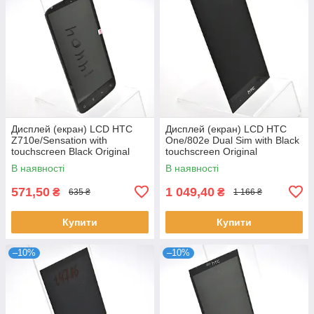
Дисплей (екран) LCD HTC
Дисплей (екран) LCD HTC
Z710e/Sensation with
One/802e Dual Sim with Black
touchscreen Black Original
touchscreen Original
В наявності
В наявності
571,50
1 049,40
₴
₴
635 ₴
1 166 ₴
Купити
Купити
–10%
–10%