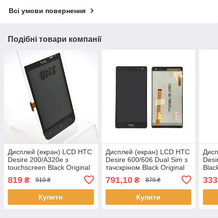
Всі умови повернення
Подібні товари компанії
Дисплей (екран) LCD HTC
Дисплей (екран) LCD HTC
Дисп
Desire 200/A320e з
Desire 600/606 Dual Sim з
Desi
touchscreen Black Original
тачскріном Black Original
Blac
819
791,10
333
₴
₴
910 ₴
879 ₴
Купити
Купити