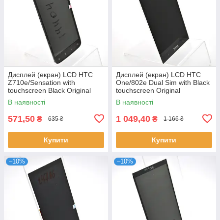
Дисплей (екран) LCD HTC
Дисплей (екран) LCD HTC
Z710e/Sensation with
One/802e Dual Sim with Black
touchscreen Black Original
touchscreen Original
В наявності
В наявності
571,50
1 049,40
₴
₴
635 ₴
1 166 ₴
Купити
Купити
–10%
–10%