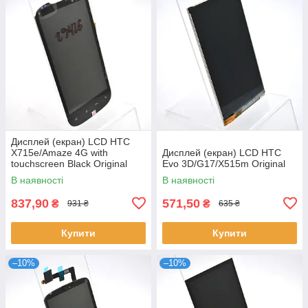
Дисплей (екран) LCD HTC
X715e/Amaze 4G with
Дисплей (екран) LCD HTC
touchscreen Black Original
Evo 3D/G17/X515m Original
В наявності
В наявності
837,90
571,50
₴
₴
931 ₴
635 ₴
Купити
Купити
–10%
–10%