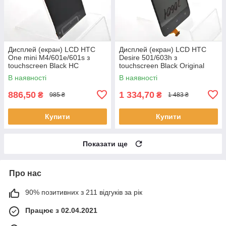
Дисплей (екран) LCD HTC
Дисплей (екран) LCD HTC
One mini M4/601e/601s з
Desire 501/603h з
touchscreen Black HC
touchscreen Black Original
В наявності
В наявності
886,50
1 334,70
₴
₴
985 ₴
1 483 ₴
Купити
Купити
Показати ще
Про нас
90% позитивних з 211 відгуків за рік
Працює з 02.04.2021