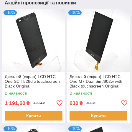
Акційні пропозиції та новинки
–10%
–10%
Дисплей (екран) LCD HTC
Дисплей (екран) LCD HTC
One SC T528d з touchscreen
One M7 Dual Sim/802w with
Black Original
Black touchscreen Original
В наявності
В наявності
1 191,60
630
₴
₴
1 324 ₴
700 ₴
Купити
Купити
–10%
–10%