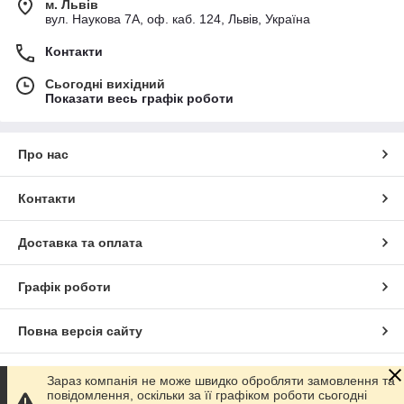
м. Львів
вул. Наукова 7А, оф. каб. 124, Львів, Україна
Контакти
Сьогодні вихідний
Показати весь графік роботи
Про нас
Контакти
Доставка та оплата
Графік роботи
Повна версія сайту
Сайт створено на маркетплейсі
Prom.ua
Зараз компанія не може швидко обробляти замовлення та
повідомлення, оскільки за її графіком роботи сьогодні