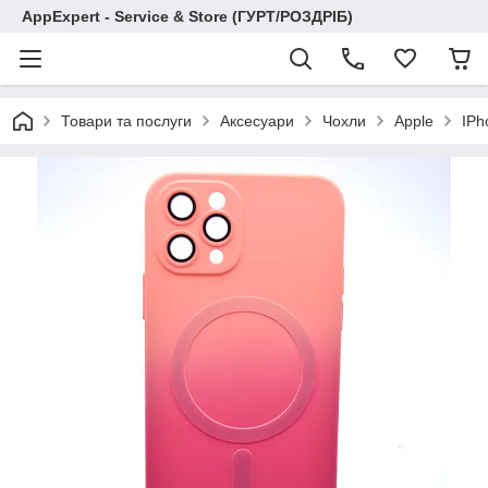
AppExpert - Service & Store (ГУРТ/РОЗДРІБ)
Товари та послуги
Аксесуари
Чохли
Apple
IPh