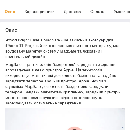
Опис
Характеристики
Доставка
Оплата
Умови п
Опис
Чохол Bright Case з MagSafe - це захисний
аксесуар
для
iPhone 11 Pro, який виготовляється з міцного матеріалу, має
вбудовану магнітну систему MagSafe та яскравий і
оригінальний дизайн.
MagSafe - це технологія бездротової зарядки та з'єднання
впроваджена в деякі пристрої Apple. Ця технологія
використовує магніти, які дозволяють безпечно та надійно
заряджати телефон або інші пристрої Apple.
Чохли
з
функцією MagSafe дозволяють бездротово заряджати
телефон. Завдяки магнітному кріпленню, зарядний пристрій
може точно позиціонуватись відносно телефону та
забезпечувати оптимальне заряджання.