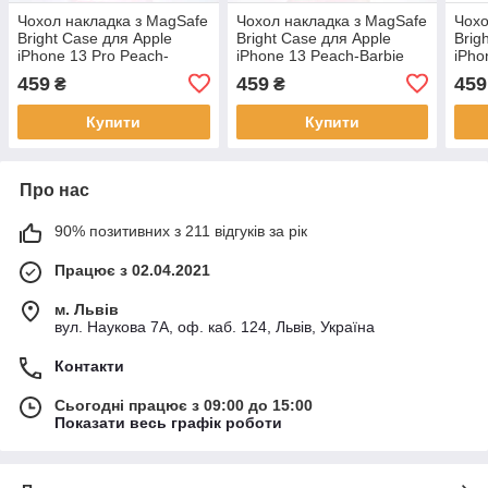
Чохол накладка з MagSafe
Чохол накладка з MagSafe
Чохо
Bright Case для Apple
Bright Case для Apple
Brig
iPhone 13 Pro Peach-
iPhone 13 Peach-Barbie
iPho
Barbie Pink
Pink
Barb
459
459
459
₴
₴
Купити
Купити
Про нас
90% позитивних з 211 відгуків за рік
Працює з 02.04.2021
м. Львів
вул. Наукова 7А, оф. каб. 124, Львів, Україна
Контакти
Сьогодні працює з 09:00 до 15:00
Показати весь графік роботи