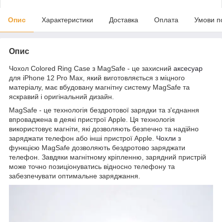
Опис
Характеристики
Доставка
Оплата
Умови п
Опис
Чохол Colored Ring Case з MagSafe - це захисний
аксесуар
для iPhone 12 Pro Max, який виготовляється з міцного
матеріалу, має вбудовану магнітну систему MagSafe та
яскравий і оригінальний дизайн.
MagSafe - це технологія бездротової зарядки та з'єднання
впроваджена в деякі пристрої Apple. Ця технологія
використовує магніти, які дозволяють безпечно та надійно
заряджати телефон або інші пристрої Apple.
Чохли
з
функцією MagSafe дозволяють бездротово заряджати
телефон. Завдяки магнітному кріпленню, зарядний пристрій
може точно позиціонуватись відносно телефону та
забезпечувати оптимальне заряджання.