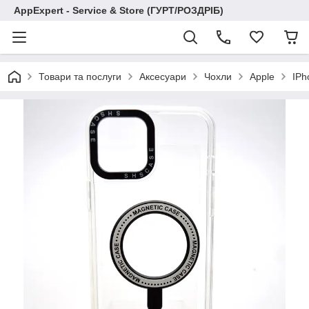
AppExpert - Service & Store (ГУРТ/РОЗДРІБ)
Товари та послуги
Аксесуари
Чохли
Apple
IPh