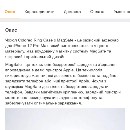
Опис
Характеристики
Доставка
Оплата
Умови п
Опис
Чохол Colored Ring Case з MagSafe - це захисний
аксесуар
для iPhone 12 Pro Max, який виготовляється з міцного
матеріалу, має вбудовану магнітну систему MagSafe та
яскравий і оригінальний дизайн.
MagSafe - це технологія бездротової зарядки та з'єднання
впроваджена в деякі пристрої Apple. Ця технологія
використовує магніти, які дозволяють безпечно та надійно
заряджати телефон або інші пристрої Apple.
Чохли
з
функцією MagSafe дозволяють бездротово заряджати
телефон. Завдяки магнітному кріпленню, зарядний пристрій
може точно позиціонуватись відносно телефону та
забезпечувати оптимальне заряджання.