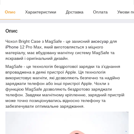
Опис
Характеристики
Доставка
Оплата
Умови п
Опис
Чохол Bright Case з MagSafe - це захисний
аксесуар
для
iPhone
12 Pro Max, який виготовляється з міцного
матеріалу, має вбудовану магнітну систему MagSafe та
яскравий і оригінальний дизайн.
MagSafe - це технологія бездротової зарядки та з'єднання
впроваджена в деякі пристрої Apple. Ця технологія
використовує магніти, які дозволяють безпечно та надійно
заряджати телефон або інші пристрої Apple. Чохли з
функцією MagSafe дозволяють бездротово заряджати
телефон. Завдяки магнітному кріпленню, зарядний пристрій
може точно позиціонуватись відносно телефону та
забезпечувати оптимальне заряджання.