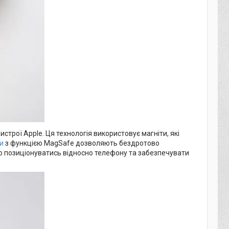
строї Apple. Ця технологія використовує магніти, які
и
з функцією MagSafe дозволяють бездротово
о позиціонуватись відносно телефону та забезпечувати