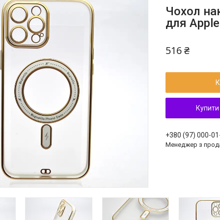
Чохол на
для Apple
516 ₴
К
Купити
+380 (97) 000-01
Менеджер з прод