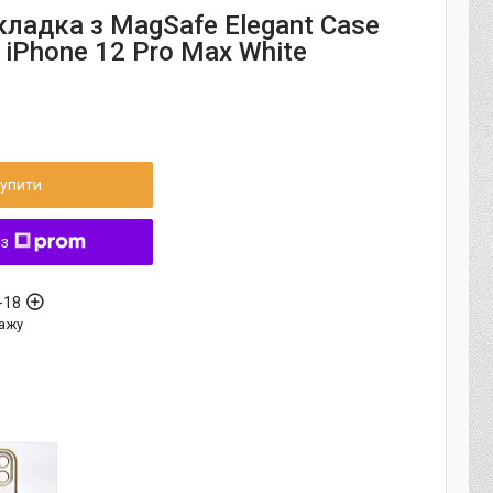
кладка з MagSafe Elegant Case
 iPhone 12 Pro Max White
упити
 з
-18
ажу