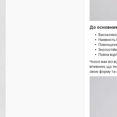
До основних
Високоякіс
Наявність 
Повноцінни
Зносостійк
Повна відп
Чохол має всі в
впевнені, що те
свою форму та з