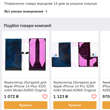
Повернення товару впродовж 14 днів за рахунок покупця
Всі умови повернення
Подібні товари компанії
Акумулятор (батарея) для
Акумулятор (батарея) для
Акум
Apple iPhone 14 Plus 4325
Apple iPhone 14 Pro 3200
iPho
mAh/ Model A2850 Original
mAh/ Model A2866 Original
A265
1 072
1 123
970
₴
₴
Купити
Купити