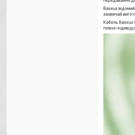
передавання да
Baseus відомий 
зазвичай вигот
Кабель Baseus 
певної індивіду