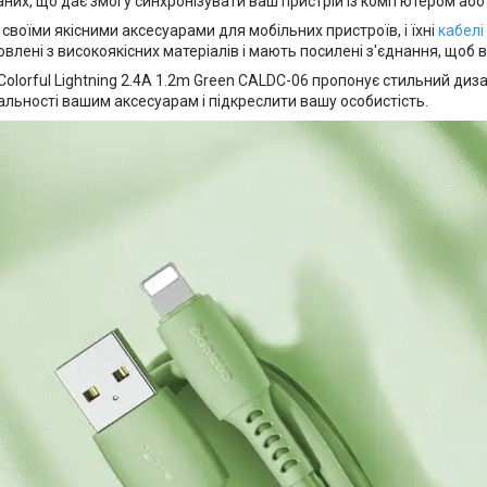
них, що дає змогу синхронізувати ваш пристрій із комп'ютером або
своїми якісними аксесуарами для мобільних пристроїв, і їхні
кабелі
овлені з високоякісних матеріалів і мають посилені з'єднання, що
Colorful Lightning 2.4A 1.2m Green CALDC-06 пропонує стильний ди
альності вашим аксесуарам і підкреслити вашу особистість.