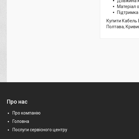
Довжина к
Матеріал о
Підтримка 
Купити Кабель B
Полтава, Кривий
Про нас
Про компанію
Головна
Послуги сервісного центру