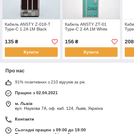
Кабель ANSTY Z-018-T
Кабель ANSTY ZT-01
Каб
Type-C 1.2A 1M Black
Type-C 2.4A 1M White
Type
135
156
208
₴
₴
Купити
Купити
Про нас
91% позитивних з 210 відгуків за рік
Працює з 02.04.2021
м. Львів
вул. Наукова 7А, оф. каб. 124, Львів, Україна
Контакти
Сьогодні працює з 09:00 до 19:00