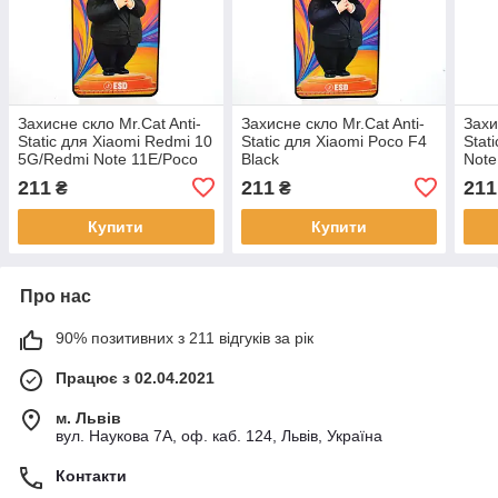
Захисне скло Mr.Cat Anti-
Захисне скло Mr.Cat Anti-
Захи
Static для Xiaomi Redmi 10
Static для Xiaomi Poco F4
Stat
5G/Redmi Note 11E/Poco
Black
Note
M5 Black
Blac
211
211
211
₴
₴
Купити
Купити
Про нас
90% позитивних з 211 відгуків за рік
Працює з 02.04.2021
м. Львів
вул. Наукова 7А, оф. каб. 124, Львів, Україна
Контакти