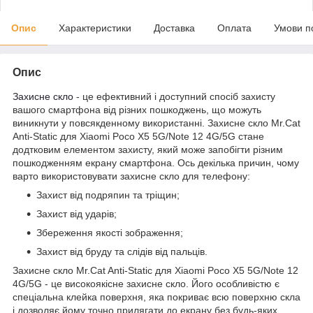
Опис
Характеристики
Доставка
Оплата
Умови п
Опис
Захисне скло
- це ефективний і доступний спосіб захисту
вашого смартфона від різних пошкоджень, що можуть
виникнути у повсякденному використанні. Захисне скло Mr.Cat
Anti-Static для Xiaomi Poco X5 5G/Note 12 4G/5G стане
додтковим елементом захисту, який може запобігти різним
пошкодженням екрану смартфона. Ось декілька причин, чому
варто використовувати захисне скло для телефону:
Захист від подряпин та тріщин;
Захист від ударів;
Збереження якості зображення;
Захист від бруду та слідів від пальців.
Захисне скло Mr.Cat Anti-Static для Xiaomi Poco X5 5G/Note 12
4G/5G - це високоякісне захисне скло. Його особливістю є
спеціальна клейка поверхня, яка покриває всю поверхню скла
і дозволяє йому точно прилягати до екрану без будь-яких