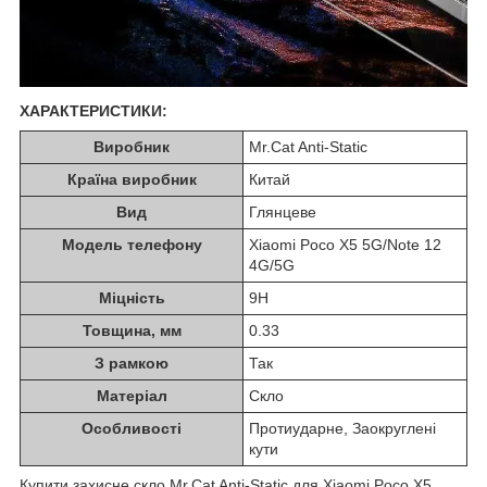
ХАРАКТЕРИСТИКИ:
Виробник
Mr.Cat Anti-Static
Країна виробник
Китай
Вид
Глянцеве
Модель телефону
Xiaomi Poco X5 5G/Note 12
4G/5G
Міцність
9H
Товщина, мм
0.33
З рамкою
Так
Матеріал
Скло
Особливості
Протиударне, Заокруглені
кути
Купити захисне скло Mr.Cat Anti-Static для Xiaomi Poco X5