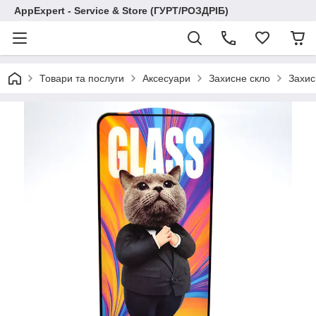
AppExpert - Service & Store (ГУРТ/РОЗДРІБ)
Товари та послуги
Аксесуари
Захисне скло
Захис