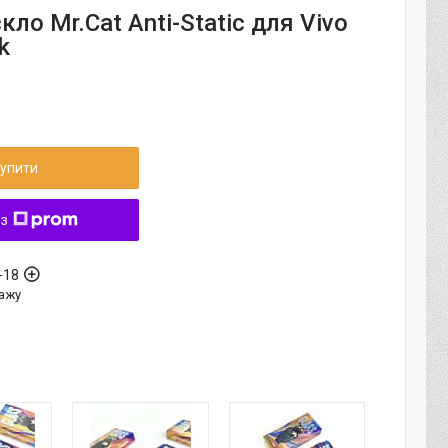
кло Mr.Cat Anti-Static для Vivo
k
упити
 з
-18
ажу