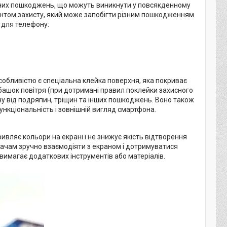
ізних пошкоджень, що можуть виникнути у повсякденному
ментом захисту, який може запобігти різним пошкодженням
 для телефону:
 особливістю є спеціальна клейка поверхня, яка покриває
башок повітря (при дотримані правил поклейки захисного
рану від подряпин, тріщин та інших пошкоджень. Воно також
функціональність і зовнішній вигляд смартфона.
ривляє кольори на екрані і не знижує якість відтворення
увачам зручно взаємодіяти з екраном і дотримуватися
не вимагає додаткових інструментів або матеріалів.