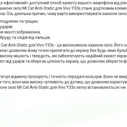
це ефективний і доступний спосіб захисту вашого смартфона від р
ахисне скло Mr.Cat Anti-Static для Vivo Y33s стане додтковим еле
на. Ось декілька причин, чому варто використовувати захисне скло
 подряпин та тріщин;
 ударів;
я якості зображення;
бруду та слідів від пальців.
.Cat Anti-Static для Vivo Y33s - це високоякісне захисне скло. Його
кла і дозволяє йому точно прилягати до екрану без будь-яких буль
 високу міцність і твердість, які забезпечують надійний захист ек
ст від ударів та зберігає цілісність екрану, що дозволяє зберегти 
ечує відмінну прозорість і точність передачі кольорів. Воно не вик
м того, воно має високу чутливість до дотику, що дозволяє корист
хисне скло Mr.Cat Anti-Static для Vivo Y33s легко встановлюється і 