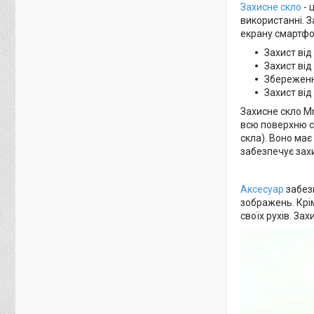
Захисне скло
- 
використанні. З
екрану смартфо
Захист від
Захист від
Збереженн
Захист від 
Захисне скло Mr
всю поверхню с
скла). Воно має
забезпечує захи
Аксесуар
забезп
зображень. Крі
своїх рухів. За