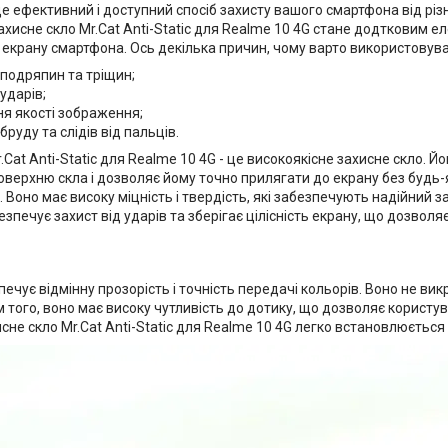
це ефективний і доступний спосіб захисту вашого смартфона від р
ахисне скло Mr.Cat Anti-Static для Realme 10 4G стане додтковим е
крану смартфона. Ось декілька причин, чому варто використовува
 подряпин та тріщин;
 ударів;
я якості зображення;
бруду та слідів від пальців.
.Cat Anti-Static для Realme 10 4G - це високоякісне захисне скло. Й
оверхню скла і дозволяє йому точно прилягати до екрану без будь
. Воно має високу міцність і твердість, які забезпечують надійний 
зпечує захист від ударів та зберігає цілісність екрану, що дозволя
ечує відмінну прозорість і точність передачі кольорів. Воно не вик
м того, воно має високу чутливість до дотику, що дозволяє корист
хисне скло Mr.Cat Anti-Static для Realme 10 4G легко встановлюється