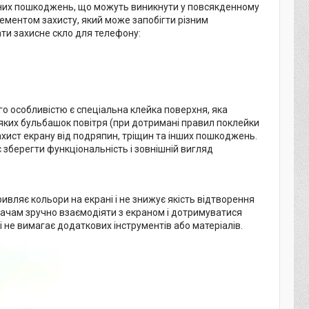
ізних пошкоджень, що можуть виникнути у повсякденному
лементом захисту, який може запобігти різним
ти захисне скло для телефону:
ого особливістю є спеціальна клейка поверхня, яка
-яких бульбашок повітря (при дотримані правил поклейки
захист екрану від подряпин, тріщин та інших пошкоджень.
є зберегти функціональність і зовнішній вигляд
ривляє кольори на екрані і не знижує якість відтворення
увачам зручно взаємодіяти з екраном і дотримуватися
 і не вимагає додаткових інструментів або матеріалів.