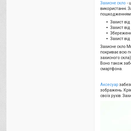
Захисне скло
- 
використанні. З
пошкодженням е
Захист від
Захист від
Збереженн
Захист від 
Захисне скло Mr
покриває всю п
захисного скла)
Воно також забе
смартфона.
Аксесуар
забезп
зображень. Крі
своїх рухів. За