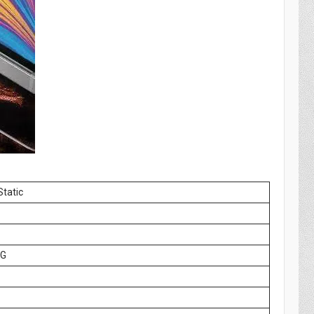
Static
4G