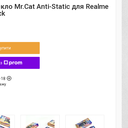
кло Mr.Cat Anti-Static для Realme
ck
упити
 з
-18
ажу