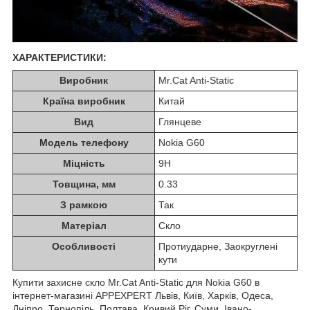
ХАРАКТЕРИСТИКИ:
Виробник
Mr.Cat Anti-Static
Країна виробник
Китай
Вид
Глянцеве
Модель телефону
Nokia G60
Міцність
9H
Товщина, мм
0.33
З рамкою
Так
Матеріал
Скло
Особливості
Протиударне, Заокруглені
кути
Купити захисне скло Mr.Cat Anti-Static для Nokia G60 в
інтернет-магазині APPEXPERT Львів, Київ, Харків, Одеса,
Дніпро, Тернопіль, Полтава, Кривий Ріг, Суми, Івано-