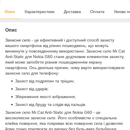
Опис
Характеристики
Доставка
Оплата
Умови п
Опис
Захисне скло
- це ефективний і доступний спосіб захисту
вашого смартфона від різних пошкоджень, що можуть
виникнути у повсякденному використанні. Захисне скло Mr.Cat
Anti-Static для Nokia G60 стане додтковим елементом захисту,
який може запобігти різним пошкодженням екрану
смартфона. Ось декілька причин, чому варто використовувати
захисне скло для телефону:
Захист від подряпин та тріщин;
Захист від ударів;
Збереження якості зображення;
Захист від бруду та слідів від пальців.
Захисне скло Mr.Cat Anti-Static для Nokia G60 - це
високоякісне захисне скло. Його особливістю є спеціальна
клейка поверхня, яка покриває всю поверхню скла і дозволяє
йому точно прилягати до екрану без будь-яких бульбашок