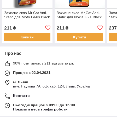
Захисне скло Mr.Cat Anti-
Захисне скло Mr,Cat Anti-
Захи
Static для Moto G60s Black
Static для Nokia G21 Black
Stat
211
211
237
₴
₴
Купити
Купити
Про нас
90% позитивних з 211 відгуків за рік
Працює з 02.04.2021
м. Львів
вул. Наукова 7А, оф. каб. 124, Львів, Україна
Контакти
Сьогодні працює з 09:00 до 15:00
Показати весь графік роботи