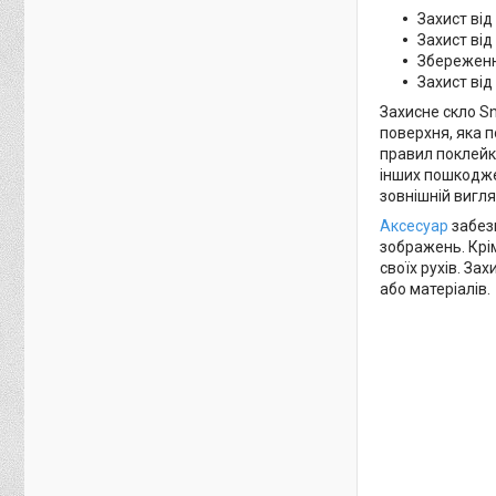
Захист від
Захист від
Збереженн
Захист від 
Захисне скло Sn
поверхня, яка 
правил поклейки
інших пошкоджен
зовнішній вигл
Аксесуар
забезп
зображень. Крі
своїх рухів. За
або матеріалів.