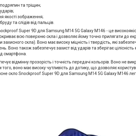
 подряпин та тріщин;
 ударів;
я якості зображення;
бруду та слідів від пальців.
ockproof Super 9D для Samsung M14 5G Galaxy M146 - це високоякіс
покриває всю поверхню скла і дозволяє йому точно прилягати до ек
 захисного скла). Воно має високу міцність і твердість, які забезп
ь. Воно також забезпечує захист від ударів та зберігає цілісність
яд смартфона.
ечує відмінну прозорість і точність передачі кольорів. Воно не вик
м того, воно має високу чутливість до дотику, що дозволяє корист
хисне скло Snockproof Super 9D для Samsung M14 5G Galaxy M146 ле