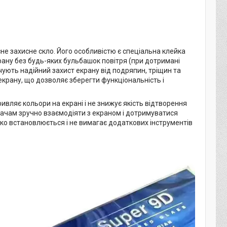
не захисне скло. Його особливістю є спеціальна клейка
рану без будь-яких бульбашок повітря (при дотримані
ечують надійний захист екрану від подряпин, тріщин та
 екрану, що дозволяє зберегти функціональність і
ривляє кольори на екрані і не знижує якість відтворення
увачам зручно взаємодіяти з екраном і дотримуватися
гко встановлюється і не вимагає додаткових інструментів