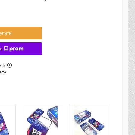
упити
 з
-18
ажу