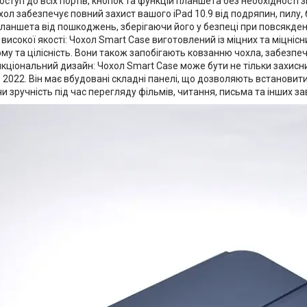
оступ до всіх портів, кнопок та функцій планшета без необхідності з
хол забезпечує повний захист вашого iPad 10.9 від подряпин, пилу, б
ланшета від пошкоджень, зберігаючи його у безпеці при повсякден
високої якості: Чохол Smart Case виготовлений із міцних та міцнісни
рму та цілісність. Вони також запобігають ковзанню чохла, забезп
ціональний дизайн: Чохол Smart Case може бути не тільки захисним
9 2022. Він має вбудовані складні панелі, що дозволяють встановити
 зручність під час перегляду фільмів, читання, письма та інших за