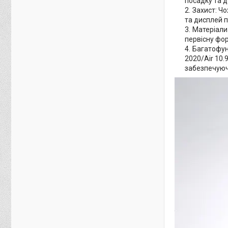
посадку та д
Захист: Чо
та дисплей п
Матеріали 
первісну фо
Багатофунк
2020/Air 10.
забезпечуючи