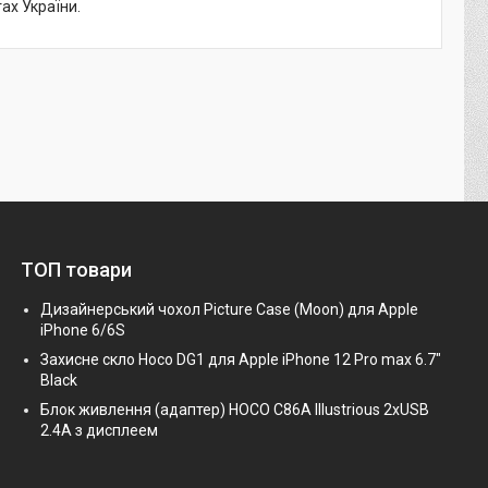
тах України.
ТОП товари
Дизайнерський чохол Picture Case (Moon) для Apple
iPhone 6/6S
Захисне скло Hoco DG1 для Apple iPhone 12 Pro max 6.7"
Black
Блок живлення (адаптер) HOCO C86A Illustrious 2xUSB
2.4A з дисплеем