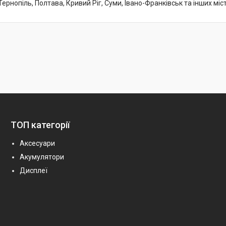
Тернопіль, Полтава, Кривий Ріг, Суми, Івано-Франківськ та інших міс
ТОП категорії
Аксесуари
Акумулятори
Дисплеї