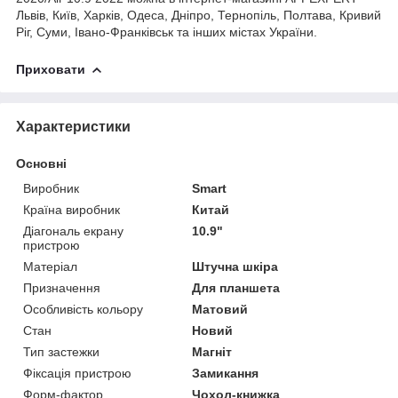
Львів, Київ, Харків, Одеса, Дніпро, Тернопіль, Полтава, Кривий
Ріг, Суми, Івано-Франківськ та інших містах України.
Приховати
Характеристики
Основні
Виробник
Smart
Країна виробник
Китай
Діагональ екрану
10.9"
пристрою
Матеріал
Штучна шкіра
Призначення
Для планшета
Особливість кольору
Матовий
Стан
Новий
Тип застежки
Магніт
Фіксація пристрою
Замикання
Форм-фактор
Чохол-книжка