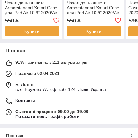
Чохол до планшета
Чохол до планшета
Чохо
Armorstandart Smart Case
Armorstandart Smart Case
Case
для iPad Air 10.9" 2020/Air
для iPad Air 10.9" 2020/Air
2020
10.9" 2022 Cactus
10.9" 2022 Light Brown
550
550
596
₴
₴
Купити
Купити
Про нас
91% позитивних з 211 відгуків за рік
Працює з 02.04.2021
м. Львів
вул. Наукова 7А, оф. каб. 124, Львів, Україна
Контакти
Сьогодні працює з 09:00 до 19:00
Показати весь графік роботи
Про нас