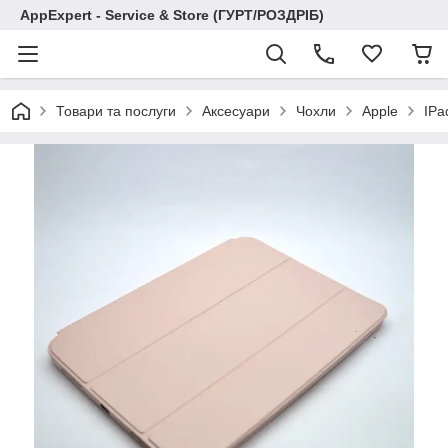
AppExpert - Service & Store (ГУРТ/РОЗДРІБ)
Товари та послуги
Аксесуари
Чохли
Apple
IPa