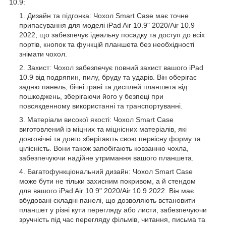
10.9:
Дизайн та підгонка: Чохол Smart Case має точне
припасування для моделі iPad Air 10.9" 2020/Air 10.9
2022, що забезпечує ідеальну посадку та доступ до всіх
портів, кнопок та функцій планшета без необхідності
знімати чохол.
Захист: Чохол забезпечує повний захист вашого iPad
10.9 від подряпин, пилу, бруду та ударів. Він оберігає
задню панель, бічні грані та дисплей планшета від
пошкоджень, зберігаючи його у безпеці при
повсякденному використанні та транспортуванні.
Матеріали високої якості: Чохол Smart Case
виготовлений із міцних та міцнісних матеріалів, які
довговічні та довго зберігають свою первісну форму та
цілісність. Вони також запобігають ковзанню чохла,
забезпечуючи надійне утримання вашого планшета.
Багатофункціональний дизайн: Чохол Smart Case
може бути не тільки захисним покривом, а й стендом
для вашого iPad Air 10.9" 2020/Air 10.9 2022. Він має
вбудовані складні панелі, що дозволяють встановити
планшет у різні кути перегляду або листи, забезпечуючи
зручність під час перегляду фільмів, читання, письма та