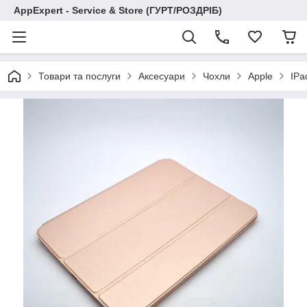
AppExpert - Service & Store (ГУРТ/РОЗДРІБ)
Товари та послуги
Аксесуари
Чохли
Apple
IPa