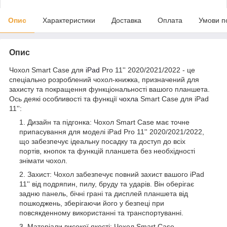
Опис
Характеристики
Доставка
Оплата
Умови п
Опис
Чохол Smart Case для
iPad
Pro 11'' 2020/2021/2022 - це
спеціально розроблений чохол-книжка, призначений для
захисту та покращення функціональності вашого планшета.
Ось деякі особливості та функції
чохла
Smart Case для iPad
11'':
Дизайн та підгонка: Чохол Smart Case має точне
припасування для моделі iPad Pro 11'' 2020/2021/2022,
що забезпечує ідеальну посадку та доступ до всіх
портів, кнопок та функцій планшета без необхідності
знімати чохол.
Захист: Чохол забезпечує повний захист вашого iPad
11'' від подряпин, пилу, бруду та ударів. Він оберігає
задню панель, бічні грані та дисплей планшета від
пошкоджень, зберігаючи його у безпеці при
повсякденному використанні та транспортуванні.
Матеріали високої якості: Чохол Smart Case