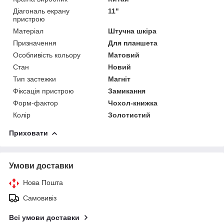
Діагональ екрану
11"
пристрою
Матеріал
Штучна шкіра
Призначення
Для планшета
Особливість кольору
Матовий
Стан
Новий
Тип застежки
Магніт
Фіксація пристрою
Замикання
Форм-фактор
Чохол-книжка
Колір
Золотистий
Приховати
Умови доставки
Нова Пошта
Самовивіз
Всі умови доставки