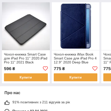
Чохол-книжка Smart Case
Чохол-книжка iMax Book
Чохо
для iPad Pro 11'' 2020.iPad
Smart Case для iPad Pro 4
Smar
Pro 11" 2021 Black
12.9'' 2020 Deep Blue
11''
596
775
775
₴
₴
Купити
Купити
Про нас
91% позитивних з 211 відгуків за рік
Працює з 02.04.2021