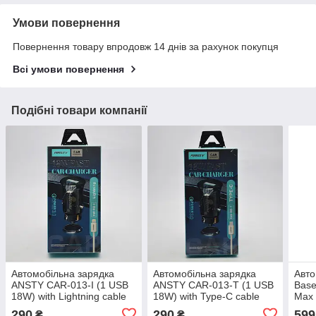
Умови повернення
Повернення товару впродовж 14 днів за рахунок покупця
Всі умови повернення
Подібні товари компанії
Автомобільна зарядка
Автомобільна зарядка
Авто
ANSTY CAR-013-I (1 USB
ANSTY CAR-013-T (1 USB
Base
18W) with Lightning cable
18W) with Type-C cable
Max
White
White
Dar
290
290
599
₴
₴