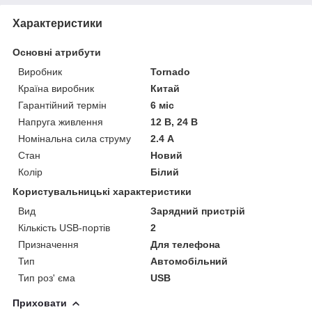
Характеристики
Основні атрибути
Виробник
Tornado
Країна виробник
Китай
Гарантійний термін
6 міс
Напруга живлення
12 В, 24 В
Номінальна сила струму
2.4 А
Стан
Новий
Колір
Білий
Користувальницькі характеристики
Вид
Зарядний пристрій
Кількість USB-портів
2
Призначення
Для телефона
Тип
Автомобільний
Тип роз' єма
USB
Приховати