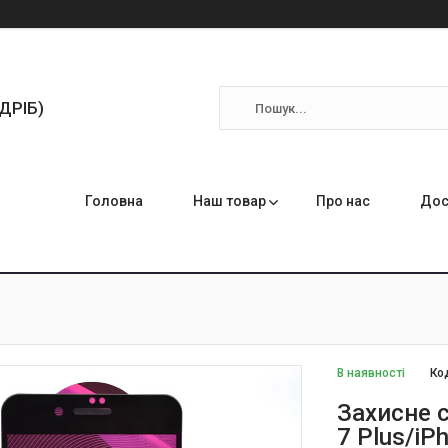
ЗДРІБ)
Головна
Наш товар
Про нас
Дос
В наявності
Ко
Захисне с
7 Plus/iP