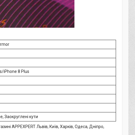
Armor
s/iPhone 8 Plus
, Заокруглені кути
газині APPEXPERT Львів, Київ, Харків, Одеса, Дніпро,