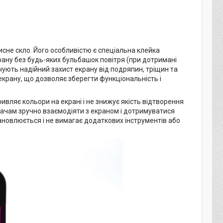
хисне скло. Його особливістю є спеціальна клейка
рану без будь-яких бульбашок повітря (при дотримані
ечують надійний захист екрану від подряпин, тріщин та
 екрану, що дозволяє зберегти функціональність і
ривляє кольори на екрані і не знижує якість відтворення
увачам зручно взаємодіяти з екраном і дотримуватися
становлюється і не вимагає додаткових інструментів або