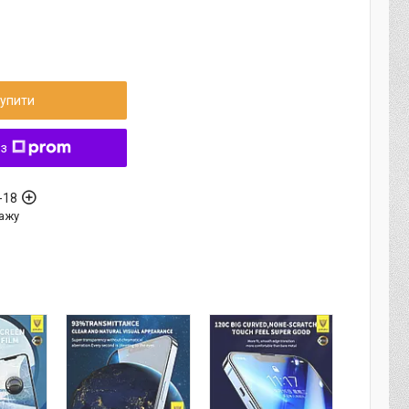
упити
 з
-18
ажу