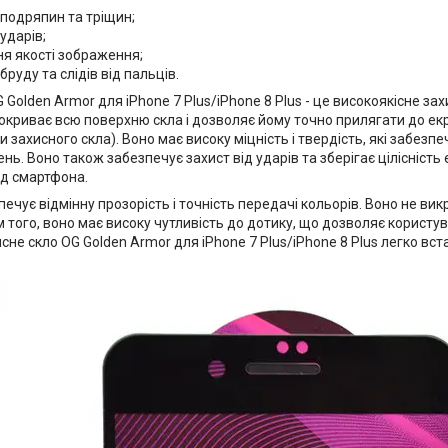
 подряпин та тріщин;
 ударів;
я якості зображення;
бруду та слідів від пальців.
 Golden Armor для iPhone 7 Plus/iPhone 8 Plus - це високоякісне за
покриває всю поверхню скла і дозволяє йому точно прилягати до ек
 захисного скла). Воно має високу міцність і твердість, які забезп
ь. Воно також забезпечує захист від ударів та зберігає цілісність
яд смартфона.
ечує відмінну прозорість і точність передачі кольорів. Воно не вик
м того, воно має високу чутливість до дотику, що дозволяє корист
хисне скло OG Golden Armor для iPhone 7 Plus/iPhone 8 Plus легко в