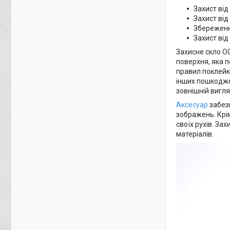
Захист від
Захист від
Збереженн
Захист від 
Захисне скло OG
поверхня, яка 
правил поклейки
інших пошкоджен
зовнішній вигл
Аксесуар
забезп
зображень. Крі
своїх рухів. За
матеріалів.