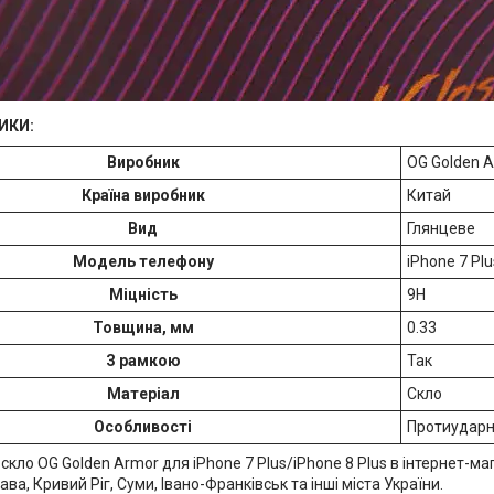
ИКИ:
Виробник
OG Golden 
Країна виробник
Китай
Вид
Глянцеве
Модель телефону
iPhone 7 Plu
Міцність
9H
Товщина, мм
0.33
З рамкою
Так
Матеріал
Скло
Особливості
Протиударне
скло OG Golden Armor для iPhone 7 Plus/iPhone 8 Plus в інтернет-ма
ава, Кривий Ріг, Суми, Івано-Франківськ та інші міста України.