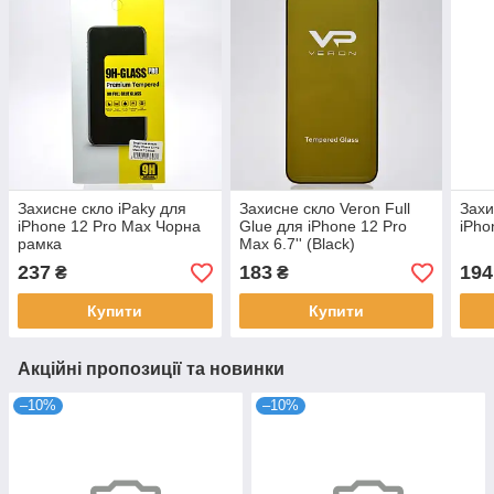
Захисне скло iPaky для
Захисне скло Veron Full
Захи
iPhone 12 Pro Max Чорна
Glue для iPhone 12 Pro
iPho
рамка
Max 6.7'' (Black)
237
183
194
₴
₴
Купити
Купити
Акційні пропозиції та новинки
–10%
–10%