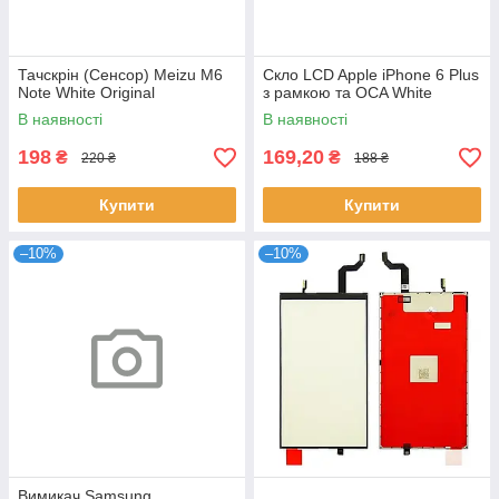
Тачскрін (Сенсор) Meizu M6
Скло LCD Apple iPhone 6 Plus
Note White Original
з рамкою та OCA White
В наявності
В наявності
198
169,20
₴
₴
220 ₴
188 ₴
Купити
Купити
–10%
–10%
Вимикач Samsung