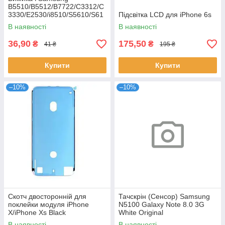
B5510/B5512/B7722/C3312/C
3330/E2530/i8510/S5610/S61
Підсвітка LCD для iPhone 6s
02
В наявності
В наявності
36,90
175,50
₴
₴
41 ₴
195 ₴
Купити
Купити
–10%
–10%
Скотч двосторонній для
Тачскрін (Сенсор) Samsung
поклейки модуля iPhone
N5100 Galaxy Note 8.0 3G
X/iPhone Xs Black
White Original
В наявності
В наявності