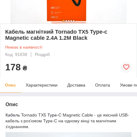
Кабель магнітний Tornado TX5 Type-c
Magnetic cable 2.4A 1.2M Black
Немає в наявності
Код: 91838
Роздріб
178
₴
Опис
Характеристики
Доставка
Оплата
Умови п
Опис
Кабель
Tornado TX5
Type
-C Magnetic Cable - це якісний USB-
кабель з роз'ємом Type-C на одному кінці та магнітним
з'єднанням.