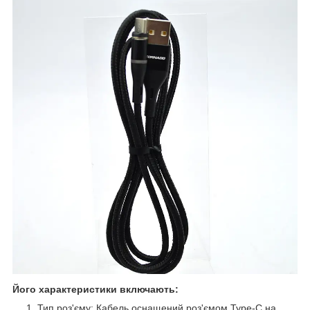
Його характеристики включають:
Тип роз'єму: Кабель оснащений роз'ємом Type-C на