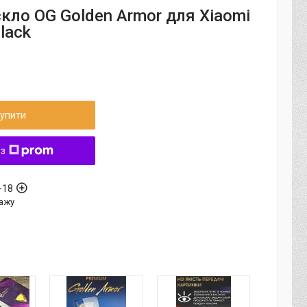
кло OG Golden Armor для Xiaomi
lack
упити
 з
-18
ажу