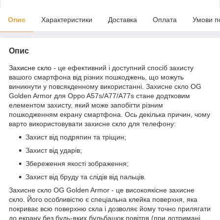
Опис
Характеристики
Доставка
Оплата
Умови п
Опис
Захисне скло
- це ефективний і доступний спосіб захисту
вашого смартфона від різних пошкоджень, що можуть
виникнути у повсякденному використанні. Захисне скло OG
Golden Armor для Oppo A57s/A77/A77s стане додтковим
елементом захисту, який може запобігти різним
пошкодженням екрану смартфона. Ось декілька причин, чому
варто використовувати захисне скло для телефону:
Захист від подряпин та тріщин;
Захист від ударів;
Збереження якості зображення;
Захист від бруду та слідів від пальців.
Захисне скло OG Golden Armor - це високоякісне захисне
скло. Його особливістю є спеціальна клейка поверхня, яка
покриває всю поверхню скла і дозволяє йому точно прилягати
до екрану без будь-яких бульбашок повітря (при дотримані