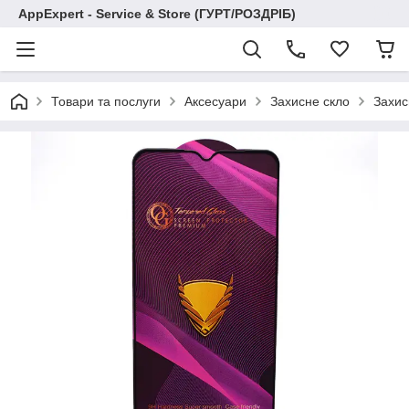
AppExpert - Service & Store (ГУРТ/РОЗДРІБ)
Товари та послуги
Аксесуари
Захисне скло
Захис