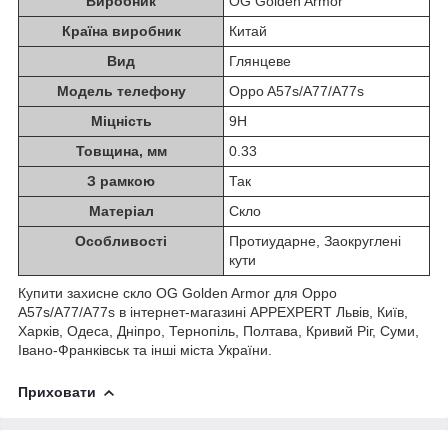
Виробник
OG Golden Armor
Країна виробник
Китай
Вид
Глянцеве
Модель телефону
Oppo A57s/A77/A77s
Міцність
9H
Товщина, мм
0.33
З рамкою
Так
Матеріал
Скло
Особливості
Протиударне, Заокруглені
кути
Купити захисне скло OG Golden Armor для Oppo
A57s/A77/A77s в інтернет-магазині APPEXPERT Львів, Київ,
Харків, Одеса, Дніпро, Тернопіль, Полтава, Кривий Ріг, Суми,
Івано-Франківськ та інші міста України.
Приховати