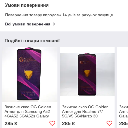
Умови повернення
Повернення товару впродовж 14 днів за рахунок покупця
Всі умови повернення
Подібні товари компанії
Захисне скло OG Golden
Захисне скло OG Golden
Захи
Armor для Samsung A52
Armor для Realme 7/7
Arm
4G/A52 5G/A52s Galaxy
5G/V5 5G/Narzo 30
Gala
A525/A526/A528 Black
Pro/Q2/Oppo K7x Чорне
A02/
285
285
285
₴
₴
Core