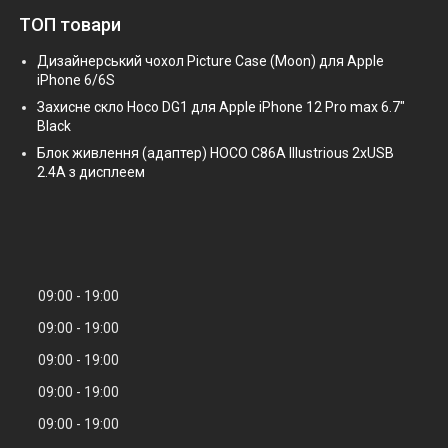
ТОП товари
Дизайнерський чохол Picture Case (Moon) для Apple
iPhone 6/6S
Захисне скло Hoco DG1 для Apple iPhone 12 Pro max 6.7"
Black
Блок живлення (адаптер) HOCO C86A Illustrious 2xUSB
2.4A з дисплеем
09:00
19:00
09:00
19:00
09:00
19:00
09:00
19:00
09:00
19:00