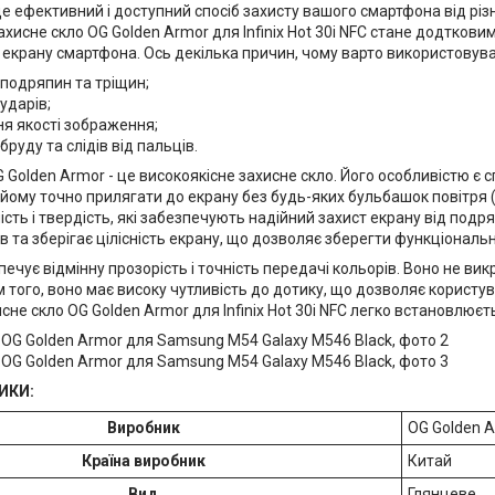
це ефективний і доступний спосіб захисту вашого смартфона від р
ахисне скло OG Golden Armor для Infinix Hot 30i NFC стане додтков
крану смартфона. Ось декілька причин, чому варто використовува
 подряпин та тріщин;
 ударів;
я якості зображення;
бруду та слідів від пальців.
 Golden Armor - це високоякісне захисне скло. Його особливістю є
 йому точно прилягати до екрану без будь-яких бульбашок повітря 
ість і твердість, які забезпечують надійний захист екрану від под
ів та зберігає цілісність екрану, що дозволяє зберегти функціональн
ечує відмінну прозорість і точність передачі кольорів. Воно не вик
м того, воно має високу чутливість до дотику, що дозволяє корист
хисне скло OG Golden Armor для Infinix Hot 30i NFC легко встановлює
ИКИ:
Виробник
OG Golden 
Країна виробник
Китай
Вид
Глянцеве