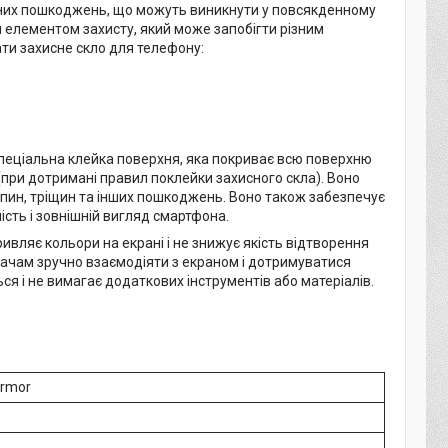
ізних пошкоджень, що можуть виникнути у повсякденному
им елементом захисту, який може запобігти різним
ти захисне скло для телефону:
 спеціальна клейка поверхня, яка покриває всю поверхню
(при дотримані правил поклейки захисного скла). Воно
ряпин, тріщин та інших пошкоджень. Воно також забезпечує
ість і зовнішній вигляд смартфона.
ривляє кольори на екрані і не знижує якість відтворення
увачам зручно взаємодіяти з екраном і дотримуватися
ться і не вимагає додаткових інструментів або матеріалів.
Armor