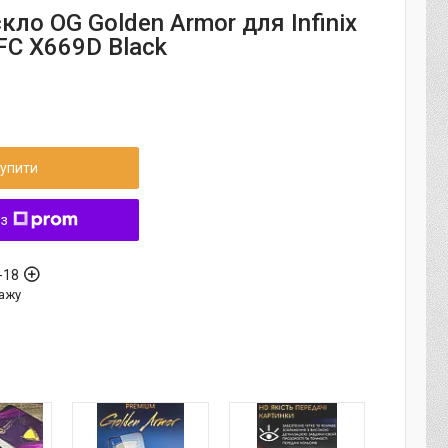
кло OG Golden Armor для Infinix
FC X669D Black
упити
 з
-18
ажу