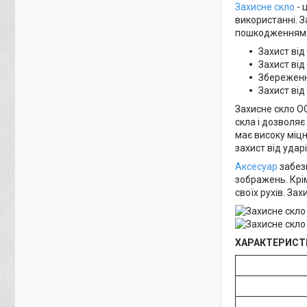
Захисне скло
- 
використанні. З
пошкодженням е
Захист від
Захист від
Збереженн
Захист від 
Захисне скло OG
скла і дозволяє
має високу міцн
захист від удар
Аксесуар
забезп
зображень. Крі
своїх рухів. За
ХАРАКТЕРИСТ