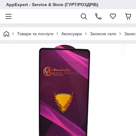
AppExpert - Service & Store (ГУРТ/РОЗДРІБ)
Товари та послуги
Аксесуари
Захисне скло
Захис