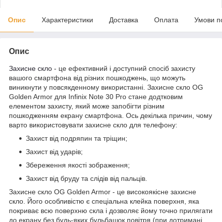
Опис
Характеристики
Доставка
Оплата
Умови п
Опис
Захисне скло
- це ефективний і доступний спосіб захисту
вашого смартфона від різних пошкоджень, що можуть
виникнути у повсякденному використанні. Захисне скло OG
Golden Armor для Infinix Note 30 Pro стане додтковим
елементом захисту, який може запобігти різним
пошкодженням екрану смартфона. Ось декілька причин, чому
варто використовувати захисне скло для телефону:
Захист від подряпин та тріщин;
Захист від ударів;
Збереження якості зображення;
Захист від бруду та слідів від пальців.
Захисне скло OG Golden Armor - це високоякісне захисне
скло. Його особливістю є спеціальна клейка поверхня, яка
покриває всю поверхню скла і дозволяє йому точно прилягати
до екрану без будь-яких бульбашок повітря (при дотримані