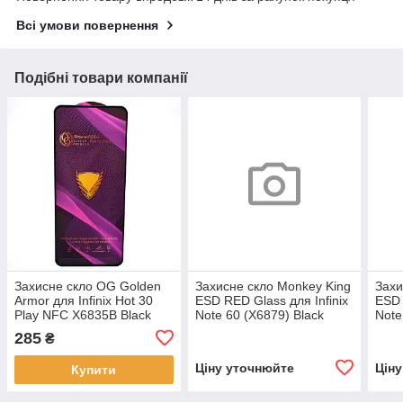
Всі умови повернення
Подібні товари компанії
Захисне скло OG Golden
Захисне скло Monkey King
Захи
Armor для Infinix Hot 30
ESD RED Glass для Infinix
ESD 
Play NFC X6835B Black
Note 60 (X6879) Black
Note
285
₴
Ціну уточнюйте
Цін
Купити