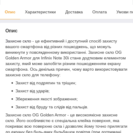
Опис
Характеристики
Доставка
Оплата
Умови п
Опис
Захисне скло
- це ефективний і доступний спосіб захисту
вашого смартфона від різних пошкоджень, що можуть
виникнути у повсякденному використанні. Захисне скло OG
Golden Armor для Infinix Note 30i стане додтковим елементом
захисту, який може запобігти різним пошкодженням екрану
смартфона. Ось декілька причин, чому варто використовувати
захисне скло для телефону:
Захист від подряпин та тріщин;
Захист від ударів;
Збереження якості зображення;
Захист від бруду та слідів від пальців.
Захисне скло OG Golden Armor - це високоякісне захисне
скло. Його особливістю є спеціальна клейка поверхня, яка
покриває всю поверхню скла і дозволяє йому точно прилягати
до екрану без будь-яких бульбашок повітря (при дотримані