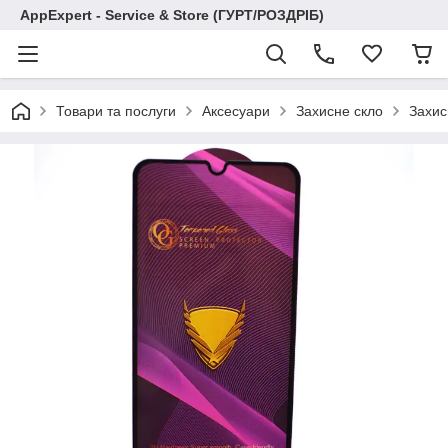
AppExpert - Service & Store (ГУРТ/РОЗДРІБ)
Товари та послуги
Аксесуари
Захисне скло
Захис