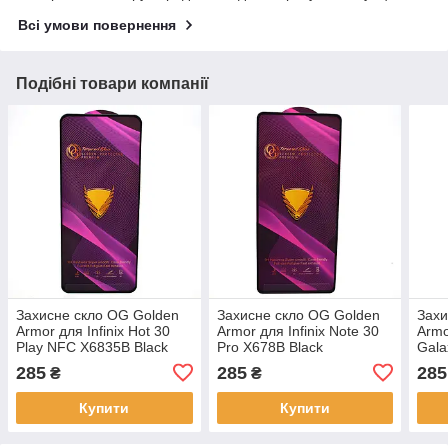
Всі умови повернення
Подібні товари компанії
Захисне скло OG Golden
Захисне скло OG Golden
Захи
Armor для Infinix Hot 30
Armor для Infinix Note 30
Arm
Play NFC X6835B Black
Pro X678B Black
Gala
A71/
285
285
285
₴
₴
Lite/
Blac
Купити
Купити