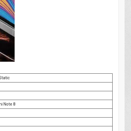
Static
i Note 8