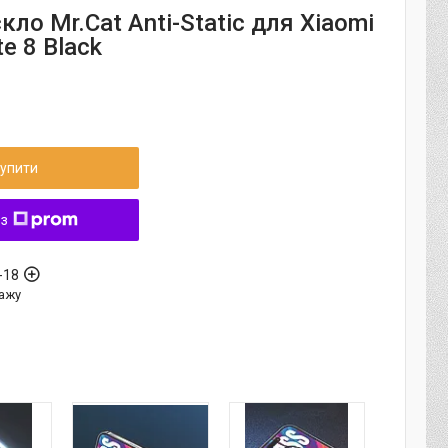
кло Mr.Cat Anti-Static для Xiaomi
e 8 Black
упити
 з
-18
ажу