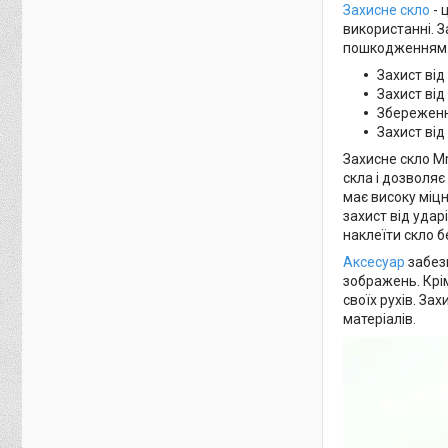
Захисне скло
- 
використанні. З
пошкодженням е
Захист від
Захист від
Збереженн
Захист від 
Захисне скло Mr
скла і дозволяє
має високу міцн
захист від удар
наклеїти скло б
Аксесуар
забезп
зображень. Крі
своїх рухів. За
матеріалів.