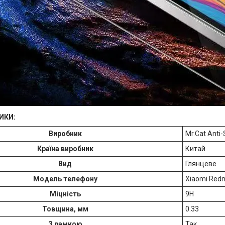
ИКИ:
Виробник
Mr.Cat Anti-
Країна виробник
Китай
Вид
Глянцеве
Модель телефону
Xiaomi Redm
Міцність
9H
Товщина, мм
0.33
З рамкою
Так