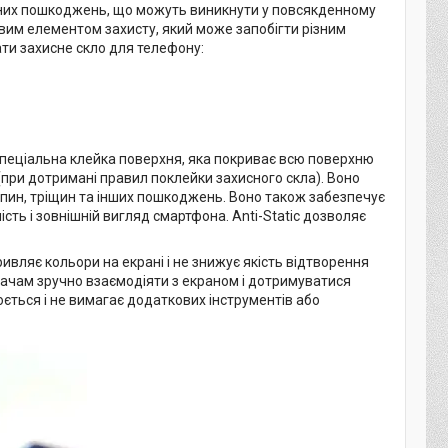
ізних пошкоджень, що можуть виникнути у повсякденному
ковим елементом захисту, який може запобігти різним
ти захисне скло для телефону:
є спеціальна клейка поверхня, яка покриває всю поверхню
(при дотримані правил поклейки захисного скла). Воно
ряпин, тріщин та інших пошкоджень. Воно також забезпечує
ість і зовнішній вигляд смартфона. Anti-Static дозволяє
ривляє кольори на екрані і не знижує якість відтворення
увачам зручно взаємодіяти з екраном і дотримуватися
люється і не вимагає додаткових інструментів або