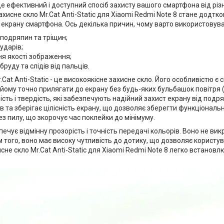
це ефективний і доступний спосіб захисту вашого смартфона від р
ахисне скло Mr.Cat Anti-Static для Xiaomi Redmi Note 8 стане додт
крану смартфона. Ось декілька причин, чому варто використовува
 подряпин та тріщин;
 ударів;
я якості зображення;
бруду та слідів від пальців.
.Cat Anti-Static - це високоякісне захисне скло. Його особливістю 
 йому точно прилягати до екрану без будь-яких бульбашок повітря 
ість і твердість, які забезпечують надійний захист екрану від под
ів та зберігає цілісність екрану, що дозволяє зберегти функціональн
ез пилу, що зкорочує час поклейки до мінімуму.
ечує відмінну прозорість і точність передачі кольорів. Воно не вик
м того, воно має високу чутливість до дотику, що дозволяє корист
хисне скло Mr.Cat Anti-Static для Xiaomi Redmi Note 8 легко встанов