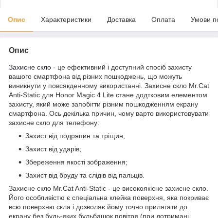
Опис
Характеристики
Доставка
Оплата
Умови п
Опис
Захисне скло
- це ефективний і доступний спосіб захисту
вашого смартфона від різних пошкоджень, що можуть
виникнути у повсякденному використанні. Захисне скло Mr.Cat
Anti-Static для Honor Magic 4 Lite стане додтковим елементом
захисту, який може запобігти різним пошкодженням екрану
смартфона. Ось декілька причин, чому варто використовувати
захисне скло для телефону:
Захист від подряпин та тріщин;
Захист від ударів;
Збереження якості зображення;
Захист від бруду та слідів від пальців.
Захисне скло Mr.Cat Anti-Static - це високоякісне захисне скло.
Його особливістю є спеціальна клейка поверхня, яка покриває
всю поверхню скла і дозволяє йому точно прилягати до
екрану без будь-яких бульбашок повітря (при дотримані