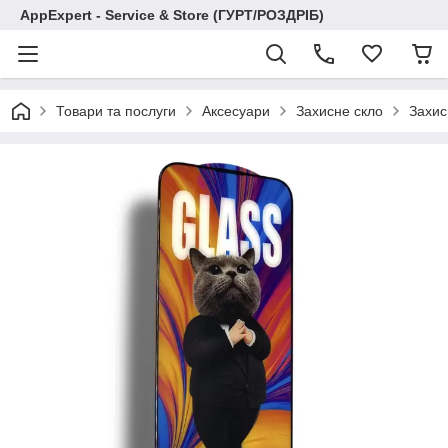
AppExpert - Service & Store (ГУРТ/РОЗДРІБ)
Товари та послуги
Аксесуари
Захисне скло
Захисн