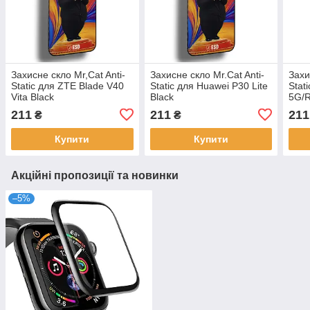
Захисне скло Mr,Cat Anti-
Захисне скло Mr.Cat Anti-
Захи
Static для ZTE Blade V40
Static для Huawei P30 Lite
Stat
Vita Black
Black
5G/R
4G/R
211
211
211
₴
₴
Купити
Купити
Акційні пропозиції та новинки
–5%