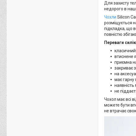
Для захисту те
недорого в нашо
Чохли
Silicon C
розміщується на
підкладка, що в
повністю збіга
Переваги силік
класичний
втиснене я
приємна н
закриває з
на аксесуа
має гарну 
наявність 
не піддаєт
Чохол має всі в
можете бути впе
не втрачає свою