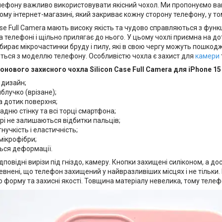
лефону важливо використовувати якісний чохол. Ми пропонуємо вам 
му інтернет-магазині, який закриває кожну сторону телефону, у том
ase Full Camera мають високу якість та чудово справляються з фун
 телефоні і щільно прилягає до нього. У цьому чохлі приємна на д
бирає мікрочастинки бруду і пилу, які в свою чергу можуть пошкоджу
ються з моделлю телефону. Особливістю чохла є захист для
камери
онового захисного чохла Silicon Case Full Camera для iPhone 15 
 дизайн;
блучко (врізане);
а дотик поверхня;
адню стінку та всі торці смартфона;
рі не залишаються відбитки пальців;
гнучкість і еластичність;
мікрофібри;
ься деформації.
ідповідні вирізи під гніздо, камеру. Кнопки захищені силіконом, а д
внені, що телефон захищений у найвразливіших місцях і не тільки. В
 форму та захисні якості. Товщина матеріалу невелика, тому телефо