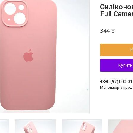
Силіконов
Full Came
344 ₴
К
Купити
+380 (97) 000-01
Менеджер з прод