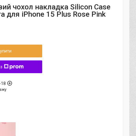
ий чохол накладка Silicon Case
ra для iPhone 15 Plus Rose Pink
упити
 з
-18
ажу