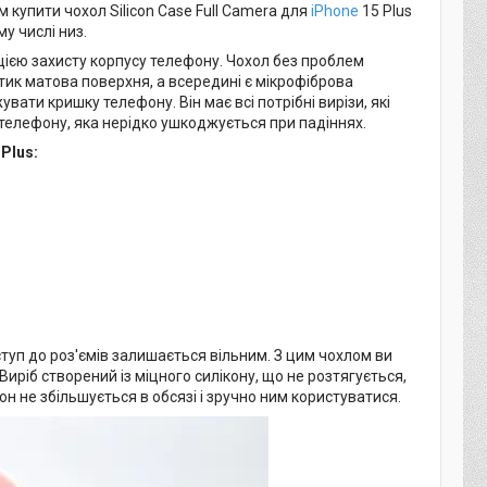
купити чохол Silicon Case Full Camera для
iPhone
15 Plus
у числі низ.
кцією захисту корпусу телефону. Чохол без проблем
отик матова поверхня, а всередині є мікрофіброва
вати кришку телефону. Він має всі потрібні вирізи, які
телефону, яка нерідко ушкоджується при падіннях.
Plus:
оступ до роз'ємів залишається вільним. З цим чохлом ви
иріб створений із міцного силікону, що не розтягується,
н не збільшується в обсязі і зручно ним користуватися.