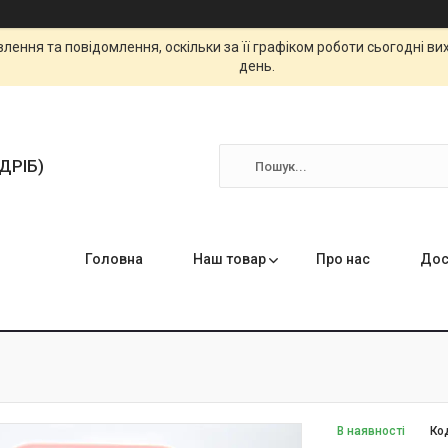
ення та повідомлення, оскільки за її графіком роботи сьогодні в
день.
ЗДРІБ)
Головна
Наш товар
Про нас
Дос
В наявності
Ко