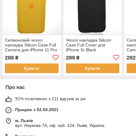
Силіконовий чохол
Чохол накладка Silicon
Силі
накладка Silicon Case Full
Case Full Cover для
накл
Camera для iPhone 11 Pro
iPhone Xr Black
Came
Yellow
Max 
286
289
282
₴
₴
Купити
Купити
Про нас
91% позитивних з 211 відгуків за рік
Працює з 02.04.2021
м. Львів
вул. Наукова 7А, оф. каб. 124, Львів, Україна