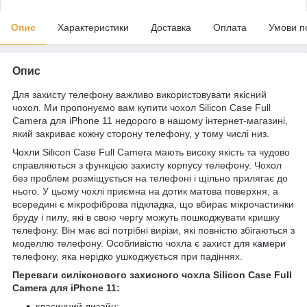
Опис
Характеристики
Доставка
Оплата
Умови п
Опис
Для захисту телефону важливо використовувати якісний
чохол. Ми пропонуємо вам купити чохол Silicon Case Full
Camera для
iPhone
11 недорого в нашому інтернет-магазині,
який закриває кожну сторону телефону, у тому числі низ.
Чохли
Silicon Case Full Camera мають високу якість та чудово
справляються з функцією захисту корпусу телефону. Чохол
без проблем розміщується на телефоні і щільно прилягає до
нього. У цьому чохлі приємна на дотик матова поверхня, а
всередині є мікрофіброва підкладка, що вбирає мікрочастинки
бруду і пилу, які в свою чергу можуть пошкоджувати кришку
телефону. Він має всі потрібні вирізи, які повністю збігаються з
моделлю телефону. Особливістю чохла є захист для
камери
телефону, яка нерідко ушкоджується при падіннях.
Переваги силіконового захисного чохла Silicon Case Full
Camera для iPhone 11:
класичний дизайн;