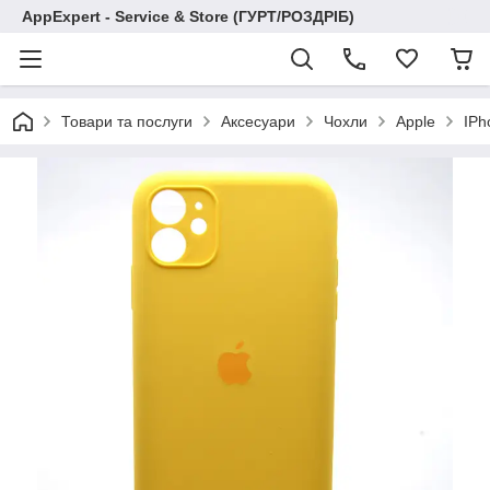
AppExpert - Service & Store (ГУРТ/РОЗДРІБ)
Товари та послуги
Аксесуари
Чохли
Apple
IPh