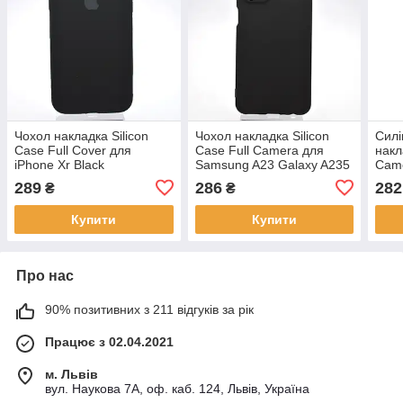
Чохол накладка Silicon
Чохол накладка Silicon
Силі
Case Full Cover для
Case Full Camera для
накл
iPhone Xr Black
Samsung A23 Galaxy A235
Came
Чорний
Max 
289
286
282
₴
₴
Купити
Купити
Про нас
90% позитивних з 211 відгуків за рік
Працює з 02.04.2021
м. Львів
вул. Наукова 7А, оф. каб. 124, Львів, Україна