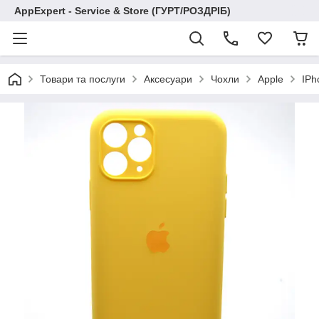
AppExpert - Service & Store (ГУРТ/РОЗДРІБ)
Товари та послуги
Аксесуари
Чохли
Apple
IPh