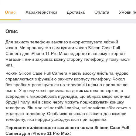
Опис
Характеристики
Доставка
Оплата
Умови п
Опис
Для захисту телефону важливо використовувати якісний
чохол. Ми пропонуємо вам купити чохол Silicon Case Full
Camera для
iPhone
11 Pro Max недорого в нашому інтернет-
магазині, який закриває кожну сторону телефону, у тому числі
низ.
Чохли
Silicon Case Full Camera мають високу якість та чудово
справляються з функцією захисту корпусу телефону. Чохол
без проблем розміщується на телефоні і щільно прилягає до
нього. У цьому чохлі приємна на дотик матова поверхня, а
всередині є мікрофіброва підкладка, що вбирає мікрочастинки
бруду і пилу, які в свою чергу можуть пошкоджувати кришку
телефону. Він має всі потрібні вирізи, які повністю збігаються з
моделлю телефону. Особливістю чохла є захист для
камери
телефону, яка нерідко ушкоджується при падіннях.
Переваги силіконового захисного чохла Silicon Case Full
Camera для iPhone 11 Pro Max: