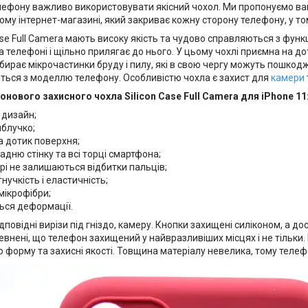
лефону важливо використовувати якісний чохол. Ми пропонуємо вам 
му інтернет-магазині, який закриває кожну сторону телефону, у том
ase Full Camera мають високу якість та чудово справляються з фун
 телефоні і щільно прилягає до нього. У цьому чохлі приємна на д
бирає мікрочастинки бруду і пилу, які в свою чергу можуть пошкоджу
ються з моделлю телефону. Особливістю чохла є захист для
камери
онового захисного чохла Silicon Case Full Camera для iPhone 11
 дизайн;
яблучко;
а дотик поверхня;
адню стінку та всі торці смартфона;
рі не залишаються відбитки пальців;
гнучкість і еластичність;
мікрофібри;
ься деформації.
ідповідні вирізи під гніздо, камеру. Кнопки захищені силіконом, а д
внені, що телефон захищений у найвразливіших місцях і не тільки. В
 форму та захисні якості. Товщина матеріалу невелика, тому телефо