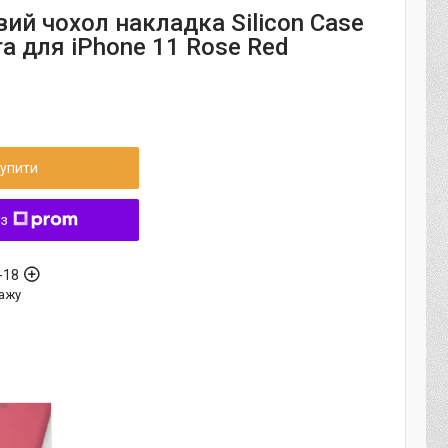
ий чохол накладка Silicon Case
ra для iPhone 11 Rose Red
упити
 з
-18
ажу