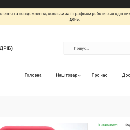
ення та повідомлення, оскільки за її графіком роботи сьогодні в
день.
ЗДРІБ)
Головна
Наш товар
Про нас
Дос
В наявності
Ко