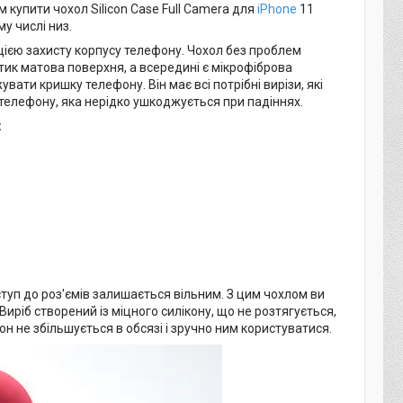
купити чохол Silicon Case Full Camera для
iPhone
11
у числі низ.
кцією захисту корпусу телефону. Чохол без проблем
отик матова поверхня, а всередині є мікрофіброва
вати кришку телефону. Він має всі потрібні вирізи, які
телефону, яка нерідко ушкоджується при падіннях.
:
оступ до роз'ємів залишається вільним. З цим чохлом ви
иріб створений із міцного силікону, що не розтягується,
н не збільшується в обсязі і зручно ним користуватися.