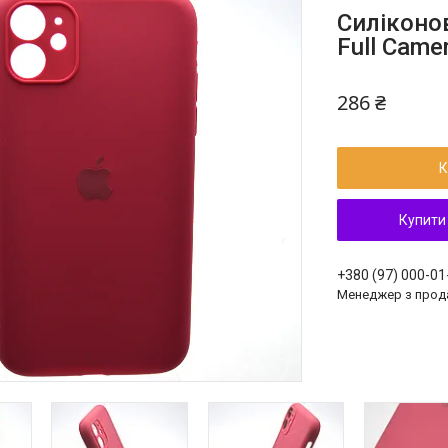
Силіконов
Full Came
286 ₴
К
Купити
+380 (97) 000-01
Менеджер з прод