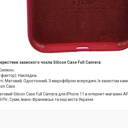
еристики захисного чохла Silicon Case Full Camera:
Силікон;
-фактор): Накладка;
і: Матовий; Однотонний; З мікрофіброю всередині; Із захистом кам
con Case.
товий Silicon Case Full Camera для iPhone 11 в інтернет-магазині AP
 Ріг, Суми, Івано-Франківськ та інші міста України.