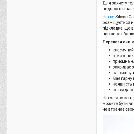
Для захисту те
недорого в нашо
Чохли
Silicon C
розміщується на
підкладка, що в
повністю збіга
Переваги силік
класичний
втиснене 
приємна н
закриває з
на аксесуа
має гарну 
наявність 
не піддаєт
Чохол має всі в
можете бути впе
не втрачає свою