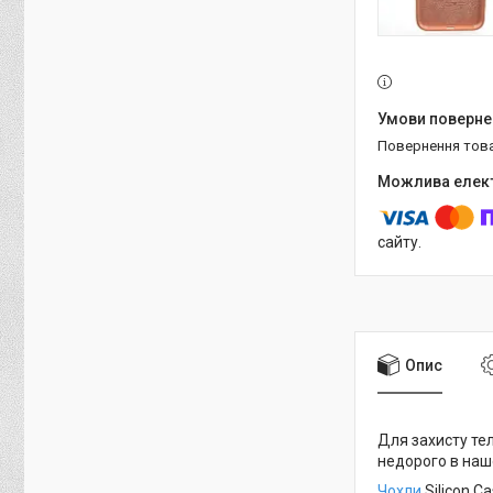
повернення тов
сайту.
Опис
Для захисту те
недорого в нашо
Чохли
Silicon C