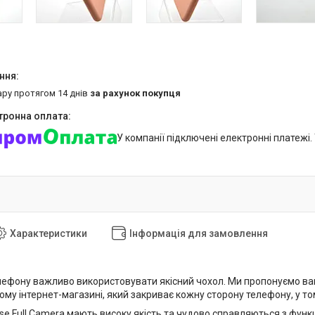
ару протягом 14 днів
за рахунок покупця
У компанії підключені електронні платежі
Характеристики
Інформація для замовлення
лефону важливо використовувати якісний чохол. Ми пропонуємо вам 
му інтернет-магазині, який закриває кожну сторону телефону, у том
ase Full Camera мають високу якість та чудово справляються з фун