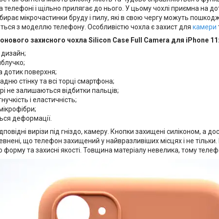
 телефоні і щільно прилягає до нього. У цьому чохлі приємна на д
бирає мікрочастинки бруду і пилу, які в свою чергу можуть пошкоджу
ються з моделлю телефону. Особливістю чохла є захист для
камери
онового захисного чохла Silicon Case Full Camera для iPhone 11
 дизайн;
яблучко;
а дотик поверхня;
адню стінку та всі торці смартфона;
рі не залишаються відбитки пальців;
гнучкість і еластичність;
мікрофібри;
ься деформації.
ідповідні вирізи під гніздо, камеру. Кнопки захищені силіконом, а д
внені, що телефон захищений у найвразливіших місцях і не тільки. В
 форму та захисні якості. Товщина матеріалу невелика, тому телефо