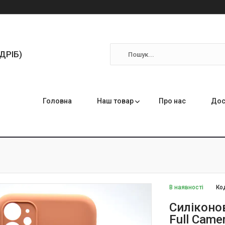
ЗДРІБ)
Головна
Наш товар
Про нас
Дос
В наявності
Ко
Силіконов
Full Came