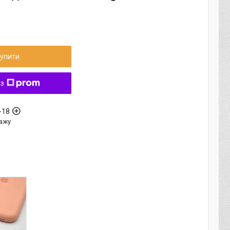
упити
 з
-18
ажу