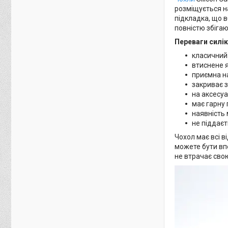
розміщується на
підкладка, що в
повністю збіга
Переваги силік
класичний
втиснене 
приємна н
закриває з
на аксесуа
має гарну 
наявність 
не піддаєт
Чохол має всі в
можете бути впе
не втрачає свою