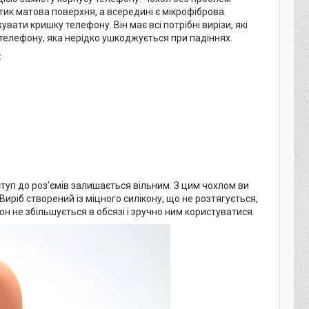
отик матова поверхня, а всередині є мікрофіброва
вати кришку телефону. Він має всі потрібні вирізи, які
телефону, яка нерідко ушкоджується при падіннях.
:
оступ до роз'ємів залишається вільним. З цим чохлом ви
иріб створений із міцного силікону, що не розтягується,
н не збільшується в обсязі і зручно ним користуватися.