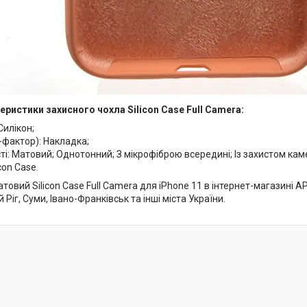
еристики захисного чохла Silicon Case Full Camera:
Силікон;
-фактор): Накладка;
і: Матовий; Однотонний; З мікрофіброю всередині; Із захистом кам
con Case.
товий Silicon Case Full Camera для iPhone 11 в інтернет-магазині AP
 Ріг, Суми, Івано-Франківськ та інші міста України.