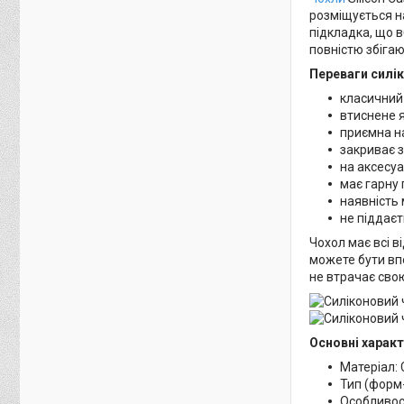
розміщується на
підкладка, що в
повністю збіга
Переваги силік
класичний
втиснене я
приємна н
закриває з
на аксесуа
має гарну 
наявність 
не піддаєт
Чохол має всі в
можете бути впе
не втрачає свою
Основні характ
Матеріал: 
Тип (форм
Особливост