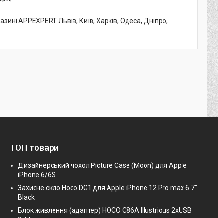
газині APPEXPERT Львів, Київ, Харків, Одеса, Дніпро,
ТОП товари
Дизайнерський чохол Picture Case (Moon) для Apple
iPhone 6/6S
Захисне скло Hoco DG1 для Apple iPhone 12 Pro max 6.7"
Black
Блок живлення (адаптер) HOCO C86A Illustrious 2xUSB