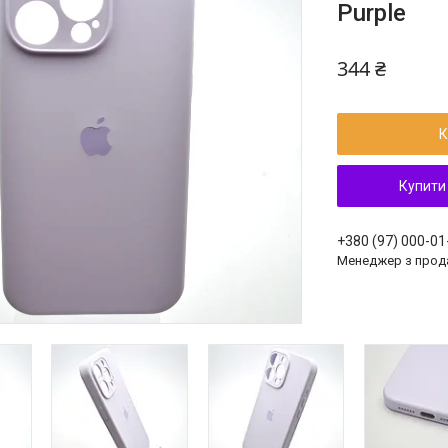
Purple
344 ₴
К
Купити
+380 (97) 000-01
Менеджер з прод