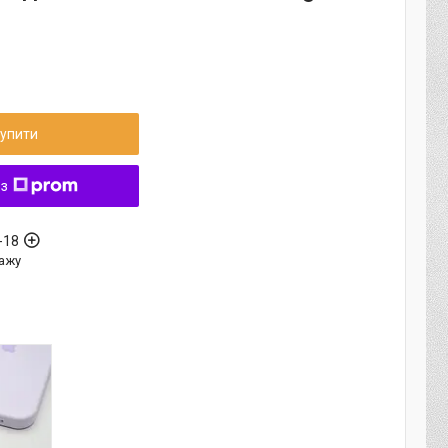
упити
 з
-18
ажу