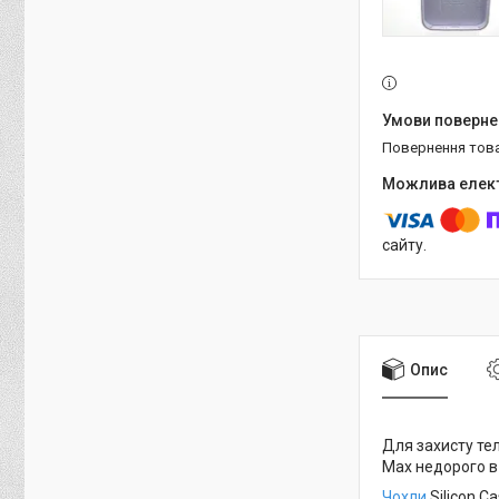
повернення тов
сайту.
Опис
Для захисту те
Max недорого в 
Чохли
Silicon C