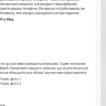
отик матова поверхня, а всередині є мікрофіброва
вати кришку телефону. Він має всі потрібні вирізи, які
телефону, яка нерідко ушкоджується при падіннях.
 Pro Max:
оступ до роз'ємів залишається вільним. З цим чохлом ви
иріб створений із міцного силікону, що не розтягується,
н не збільшується в обсязі і зручно ним користуватися.
ери;