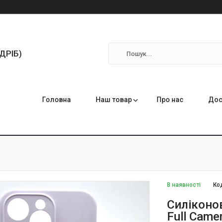
ЗДРІБ)
Головна
Наш товар
Про нас
Дос
В наявності
Ко
Силіконов
Full Came