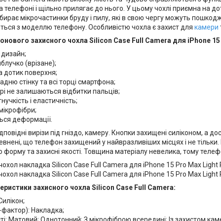
 телефоні і щільно прилягає до нього. У цьому чохлі приємна на д
бирає мікрочастинки бруду і пилу, які в свою чергу можуть пошкоджу
ються з моделлю телефону. Особливістю чохла є захист для
камери
онового захисного чохла Silicon Case Full Camera для iPhone 15
 дизайн;
блучко (врізане);
а дотик поверхня;
адню стінку та всі торці смартфона;
рі не залишаються відбитки пальців;
гнучкість і еластичність;
мікрофібри;
ься деформації.
ідповідні вирізи під гніздо, камеру. Кнопки захищені силіконом, а д
внені, що телефон захищений у найвразливіших місцях і не тільки. В
 форму та захисні якості. Товщина матеріалу невелика, тому телефо
еристики захисного чохла Silicon Case Full Camera:
Силікон;
-фактор): Накладка;
і: Матовий; Однотонний; З мікрофіброю всередині; Із захистом кам