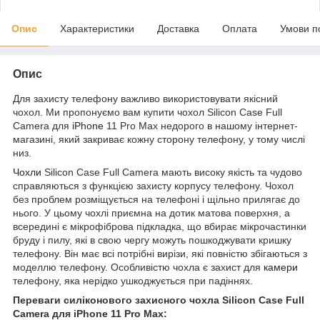
Опис
Характеристики
Доставка
Оплата
Умови п
Опис
Для захисту телефону важливо використовувати якісний
чохол. Ми пропонуємо вам купити чохол Silicon Case Full
Camera для
iPhone
11 Pro Max недорого в нашому інтернет-
магазині, який закриває кожну сторону телефону, у тому числі
низ.
Чохли
Silicon Case Full Camera мають високу якість та чудово
справляються з функцією захисту корпусу телефону. Чохол
без проблем розміщується на телефоні і щільно прилягає до
нього. У цьому чохлі приємна на дотик матова поверхня, а
всередині є мікрофіброва підкладка, що вбирає мікрочастинки
бруду і пилу, які в свою чергу можуть пошкоджувати кришку
телефону. Він має всі потрібні вирізи, які повністю збігаються з
моделлю телефону. Особливістю чохла є захист для
камери
телефону, яка нерідко ушкоджується при падіннях.
Переваги силіконового захисного чохла Silicon Case Full
Camera для iPhone 11 Pro Max: