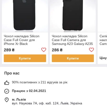
Чохол накладка Silicon
Чохол накладка Silicon
Силі
Case Full Cover для
Case Full Camera для
накл
iPhone Xr Black
Samsung A23 Galaxy A235
Came
Чорний
Pine
289
286
₴
₴
Цін
Купити
Купити
Про нас
90% позитивних з 211 відгуків за рік
Працює з 02.04.2021
м. Львів
вул. Наукова 7А, оф. каб. 124, Львів, Україна