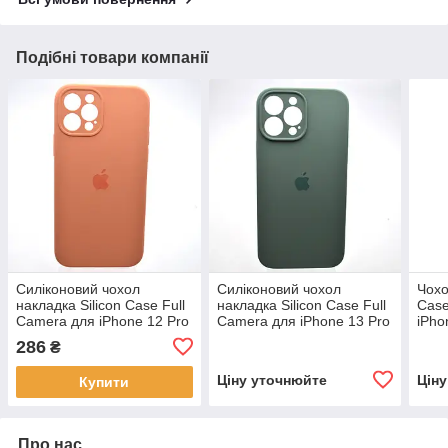
Подібні товари компанії
Силіконовий чохол
Силіконовий чохол
Чохо
накладка Silicon Case Full
накладка Silicon Case Full
Case
Camera для iPhone 12 Pro
Camera для iPhone 13 Pro
iPho
Max Begonia
Pine Needle Green
286
₴
Ціну уточнюйте
Цін
Купити
Про нас