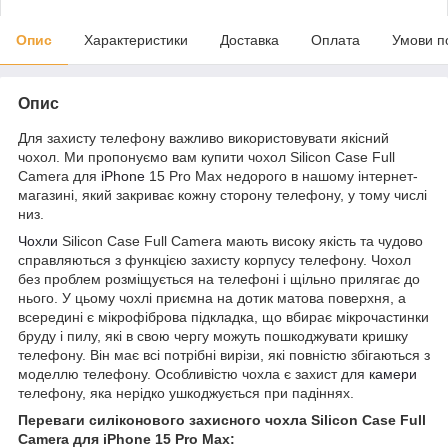
Опис
Характеристики
Доставка
Оплата
Умови п
Опис
Для захисту телефону важливо використовувати якісний
чохол. Ми пропонуємо вам купити чохол Silicon Case Full
Camera для
iPhone
15 Pro Max недорого в нашому інтернет-
магазині, який закриває кожну сторону телефону, у тому числі
низ.
Чохли
Silicon Case Full Camera мають високу якість та чудово
справляються з функцією захисту корпусу телефону. Чохол
без проблем розміщується на телефоні і щільно прилягає до
нього. У цьому чохлі приємна на дотик матова поверхня, а
всередині є мікрофіброва підкладка, що вбирає мікрочастинки
бруду і пилу, які в свою чергу можуть пошкоджувати кришку
телефону. Він має всі потрібні вирізи, які повністю збігаються з
моделлю телефону. Особливістю чохла є захист для
камери
телефону, яка нерідко ушкоджується при падіннях.
Переваги силіконового захисного чохла Silicon Case Full
Camera для iPhone 15 Pro Max: