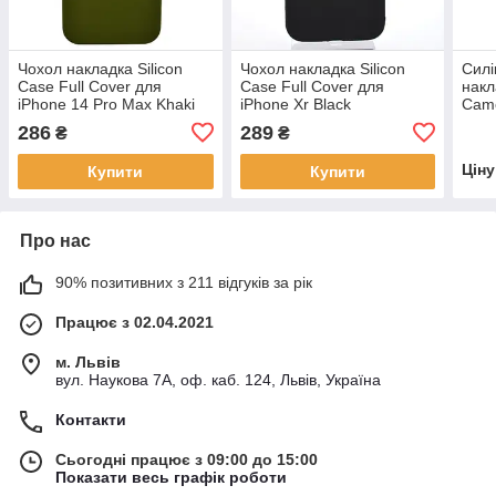
Чохол накладка Silicon
Чохол накладка Silicon
Силі
Case Full Cover для
Case Full Cover для
накл
iPhone 14 Pro Max Khaki
iPhone Xr Black
Came
Pine
286
289
₴
₴
Цін
Купити
Купити
Про нас
90% позитивних з 211 відгуків за рік
Працює з 02.04.2021
м. Львів
вул. Наукова 7А, оф. каб. 124, Львів, Україна
Контакти
Сьогодні працює з 09:00 до 15:00
Показати весь графік роботи