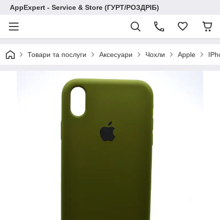
AppExpert - Service & Store (ГУРТ/РОЗДРІБ)
Товари та послуги
Аксесуари
Чохли
Apple
IPh