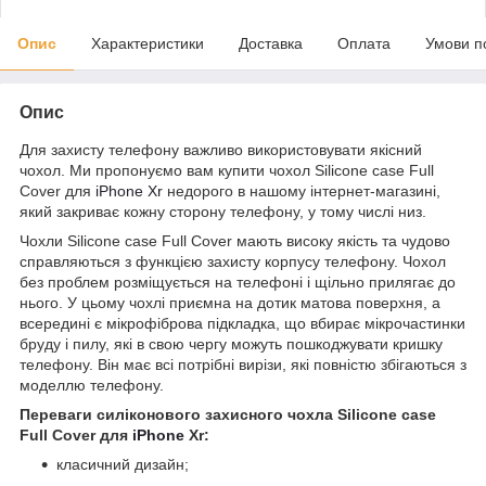
Опис
Характеристики
Доставка
Оплата
Умови п
Опис
Для захисту телефону важливо використовувати якісний
чохол. Ми пропонуємо вам купити чохол Silicone case Full
Cover для
iPhone Xr
недорого в нашому інтернет-магазині,
який закриває кожну сторону телефону, у тому числі низ.
Чохли Silicone case Full Cover мають високу якість та чудово
справляються з функцією захисту корпусу телефону. Чохол
без проблем розміщується на телефоні і щільно прилягає до
нього. У цьому чохлі приємна на дотик матова поверхня, а
всередині є мікрофіброва підкладка, що вбирає мікрочастинки
бруду і пилу, які в свою чергу можуть пошкоджувати кришку
телефону. Він має всі потрібні вирізи, які повністю збігаються з
моделлю телефону.
Переваги силіконового захисного чохла Silicone case
Full Cover для
iPhone
Xr:
класичний дизайн;