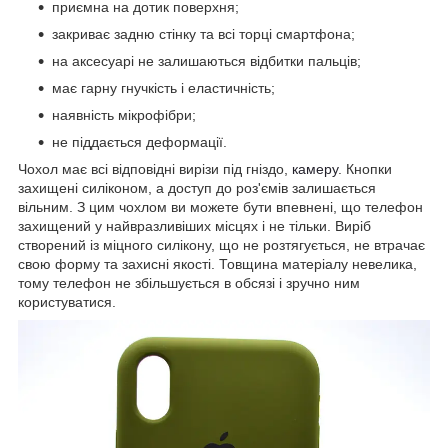
приємна на дотик поверхня;
закриває задню стінку та всі торці смартфона;
на аксесуарі не залишаються відбитки пальців;
має гарну гнучкість і еластичність;
наявність мікрофібри;
не піддається деформації.
Чохол має всі відповідні вирізи під гніздо,
камеру
. Кнопки
захищені силіконом, а доступ до роз'ємів залишається
вільним. З цим чохлом ви можете бути впевнені, що телефон
захищений у найвразливіших місцях і не тільки. Виріб
створений із міцного силікону, що не розтягується, не втрачає
свою форму та захисні якості. Товщина матеріалу невелика,
тому телефон не збільшується в обсязі і зручно ним
користуватися.