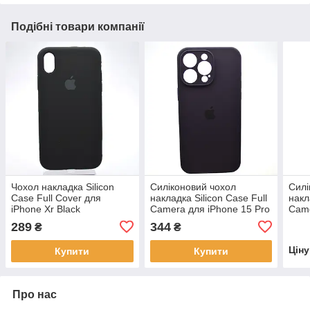
Подібні товари компанії
Чохол накладка Silicon
Силіконовий чохол
Силі
Case Full Cover для
накладка Silicon Case Full
накл
iPhone Xr Black
Camera для iPhone 15 Pro
Came
Max Berry Purple
Pine
289
344
₴
₴
Цін
Купити
Купити
Про нас