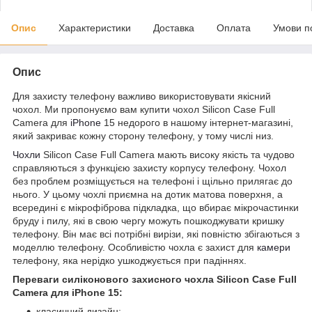
Опис
Характеристики
Доставка
Оплата
Умови п
Опис
Для захисту телефону важливо використовувати якісний
чохол. Ми пропонуємо вам купити чохол Silicon Case Full
Camera для
iPhone
15 недорого в нашому інтернет-магазині,
який закриває кожну сторону телефону, у тому числі низ.
Чохли
Silicon Case Full Camera мають високу якість та чудово
справляються з функцією захисту корпусу телефону. Чохол
без проблем розміщується на телефоні і щільно прилягає до
нього. У цьому чохлі приємна на дотик матова поверхня, а
всередині є мікрофіброва підкладка, що вбирає мікрочастинки
бруду і пилу, які в свою чергу можуть пошкоджувати кришку
телефону. Він має всі потрібні вирізи, які повністю збігаються з
моделлю телефону. Особливістю чохла є захист для
камери
телефону, яка нерідко ушкоджується при падіннях.
Переваги силіконового захисного чохла Silicon Case Full
Camera для iPhone 15:
класичний дизайн;