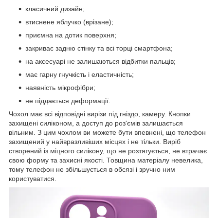
класичний дизайн;
втиснене яблучко (врізане);
приємна на дотик поверхня;
закриває задню стінку та всі торці смартфона;
на аксесуарі не залишаються відбитки пальців;
має гарну гнучкість і еластичність;
наявність мікрофібри;
не піддається деформації.
Чохол має всі відповідні вирізи під гніздо, камеру. Кнопки
захищені силіконом, а доступ до роз'ємів залишається
вільним. З цим чохлом ви можете бути впевнені, що телефон
захищений у найвразливіших місцях і не тільки. Виріб
створений із міцного силікону, що не розтягується, не втрачає
свою форму та захисні якості. Товщина матеріалу невелика,
тому телефон не збільшується в обсязі і зручно ним
користуватися.