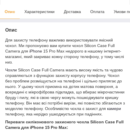
Опис
Характеристики
Доставка
Оплата
Умови п
Опис
Для захисту телефону важливо використовувати якісний
чохол. Ми пропонуємо вам купити чохол Silicon Case Full
Camera для
iPhone
15 Pro Max недорого в нашому інтернет-
магазині, який закриває кожну сторону телефону, у тому числі
низ.
Чохли
Silicon Case Full Camera мають високу якість та чудово
справляються з функцією захисту корпусу телефону. Чохол
без проблем розміщується на телефоні і щільно прилягає до
нього. У цьому чохлі приємна на дотик матова поверхня, а
всередині є мікрофіброва підкладка, що вбирає мікрочастинки
бруду і пилу, які в свою чергу можуть пошкоджувати кришку
телефону. Він має всі потрібні вирізи, які повністю збігаються з
моделлю телефону. Особливістю чохла є захист для
камери
телефону, яка нерідко ушкоджується при падіннях.
Переваги силіконового захисного чохла Silicon Case Full
Camera для iPhone 15 Pro Max: