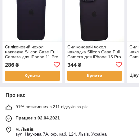
Силіконовий чохол
Силіконовий чохол
Силі
накладка Silicon Case Full
накладка Silicon Case Full
накл
Camera для iPhone 11 Pro
Camera для iPhone 15 Pro
Came
Max Berry Purple
Max Berry Purple
Pine
286
344
₴
₴
Цін
Купити
Купити
Про нас
91% позитивних з 211 відгуків за рік
Працює з 02.04.2021
м. Львів
вул. Наукова 7А, оф. каб. 124, Львів, Україна