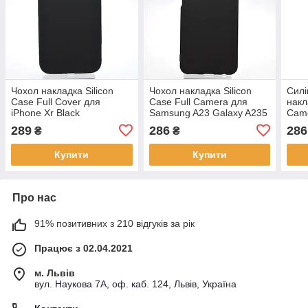
Чохол накладка Silicon
Чохол накладка Silicon
Силі
Case Full Cover для
Case Full Camera для
накл
iPhone Xr Black
Samsung A23 Galaxy A235
Came
Чорний
Milk
289
286
286
₴
₴
Купити
Купити
Про нас
91% позитивних з 210 відгуків за рік
Працює з 02.04.2021
м. Львів
вул. Наукова 7А, оф. каб. 124, Львів, Україна