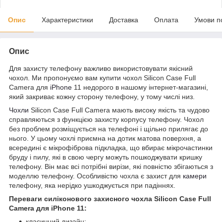
Опис
Характеристики
Доставка
Оплата
Умови п
Опис
Для захисту телефону важливо використовувати якісний
чохол. Ми пропонуємо вам купити чохол Silicon Case Full
Camera для
iPhone
11 недорого в нашому інтернет-магазині,
який закриває кожну сторону телефону, у тому числі низ.
Чохли
Silicon Case Full Camera мають високу якість та чудово
справляються з функцією захисту корпусу телефону. Чохол
без проблем розміщується на телефоні і щільно прилягає до
нього. У цьому чохлі приємна на дотик матова поверхня, а
всередині є мікрофіброва підкладка, що вбирає мікрочастинки
бруду і пилу, які в свою чергу можуть пошкоджувати кришку
телефону. Він має всі потрібні вирізи, які повністю збігаються з
моделлю телефону. Особливістю чохла є захист для
камери
телефону, яка нерідко ушкоджується при падіннях.
Переваги силіконового захисного чохла Silicon Case Full
Camera для iPhone 11:
класичний дизайн;