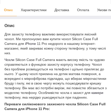
Опис
Характеристики
Доставка
Оплата
Умови п
Опис
Для захисту телефону важливо використовувати якісний
чохол. Ми пропонуємо вам купити чохол Silicon Case Full
Camera для
iPhone
11 Pro недорого в нашому інтернет-
магазині, який закриває кожну сторону телефону, у тому числі
низ.
Чохли
Silicon Case Full Camera мають високу якість та чудово
справляються з функцією захисту корпусу телефону. Чохол
без проблем розміщується на телефоні і щільно прилягає до
нього. У цьому чохлі приємна на дотик матова поверхня, а
всередині є мікрофіброва підкладка, що вбирає мікрочастинки
бруду і пилу, які в свою чергу можуть пошкоджувати кришку
телефону. Він має всі потрібні вирізи, які повністю збігаються з
моделлю телефону. Особливістю чохла є захист для
камери
телефону, яка нерідко ушкоджується при падіннях.
Переваги силіконового захисного чохла Silicon Case Full
Camera для iPhone 11 Pro: