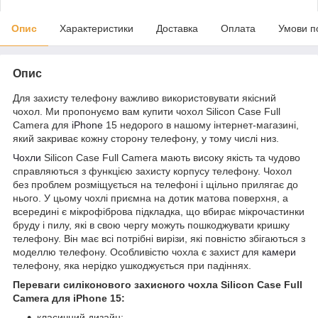
Опис
Характеристики
Доставка
Оплата
Умови п
Опис
Для захисту телефону важливо використовувати якісний
чохол. Ми пропонуємо вам купити чохол Silicon Case Full
Camera для
iPhone
15 недорого в нашому інтернет-магазині,
який закриває кожну сторону телефону, у тому числі низ.
Чохли
Silicon Case Full Camera мають високу якість та чудово
справляються з функцією захисту корпусу телефону. Чохол
без проблем розміщується на телефоні і щільно прилягає до
нього. У цьому чохлі приємна на дотик матова поверхня, а
всередині є мікрофіброва підкладка, що вбирає мікрочастинки
бруду і пилу, які в свою чергу можуть пошкоджувати кришку
телефону. Він має всі потрібні вирізи, які повністю збігаються з
моделлю телефону. Особливістю чохла є захист для
камери
телефону, яка нерідко ушкоджується при падіннях.
Переваги силіконового захисного чохла Silicon Case Full
Camera для iPhone 15:
класичний дизайн;