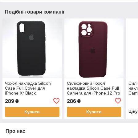
Подібні товари компанії
Чохол накладка Silicon
Силіконовий чохол
Силі
Case Full Cover для
накладка Silicon Case Full
накл
iPhone Xr Black
Camera для iPhone 12 Pro
Came
Max Plum
Pine
289
286
₴
₴
Цін
Купити
Купити
Про нас