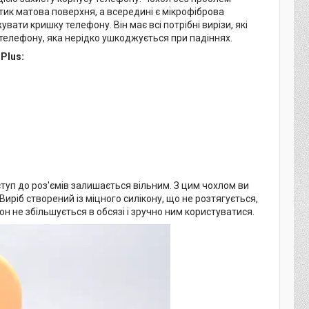
отик матова поверхня, а всередині є мікрофіброва
вати кришку телефону. Він має всі потрібні вирізи, які
телефону, яка нерідко ушкоджується при падіннях.
Plus:
оступ до роз'ємів залишається вільним. З цим чохлом ви
иріб створений із міцного силікону, що не розтягується,
н не збільшується в обсязі і зручно ним користуватися.