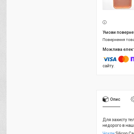
повернення тов
сайту.
Опис
Для захисту те
недорого в нашо
Чохли
Silicon C