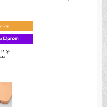
упити
 з
-18
ажу