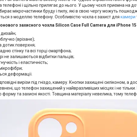
 телефоні і щільно прилягає до нього. У цьому чохлі приємна на д
бирає мікрочастинки бруду і пилу, які в свою чергу можуть пошкоджу
ються з моделлю телефону. Особливістю чохла є захист для
камери
онового захисного чохла Silicon Case Full Camera для iPhone 15 
 дизайн;
блучко (врізане);
а дотик поверхня;
адню стінку та всі торці смартфона;
рі не залишаються відбитки пальців;
гнучкість і еластичність;
мікрофібри;
ься деформації.
ідповідні вирізи під гніздо, камеру. Кнопки захищені силіконом, а д
внені, що телефон захищений у найвразливіших місцях і не тільки. В
 форму та захисні якості. Товщина матеріалу невелика, тому телефо