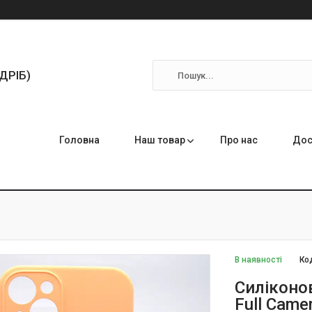
ЗДРІБ)
Головна
Наш товар
Про нас
Дос
В наявності
Ко
Силіконов
Full Came