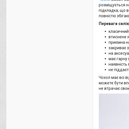
розміщується на
підкладка, що в
повністю збіга
Переваги силік
класичний
втиснене я
приємна н
закриває з
на аксесуа
має гарну 
наявність 
не піддаєт
Чохол має всі в
можете бути впе
не втрачає свою