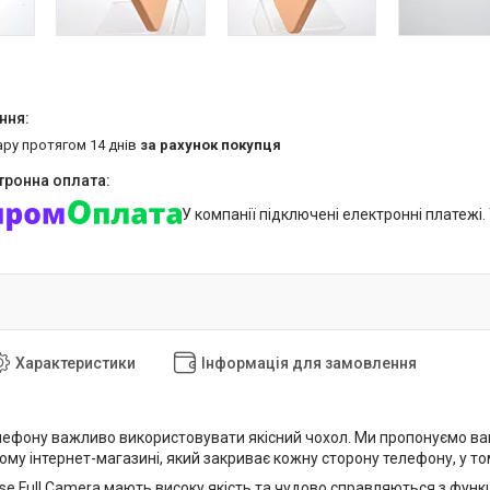
ару протягом 14 днів
за рахунок покупця
У компанії підключені електронні платежі
Характеристики
Інформація для замовлення
лефону важливо використовувати якісний чохол. Ми пропонуємо вам 
му інтернет-магазині, який закриває кожну сторону телефону, у том
ase Full Camera мають високу якість та чудово справляються з фун