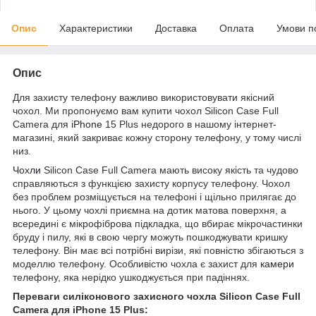
Опис
Характеристики
Доставка
Оплата
Умови п
Опис
Для захисту телефону важливо використовувати якісний
чохол. Ми пропонуємо вам купити чохол Silicon Case Full
Camera для
iPhone
15 Plus недорого в нашому інтернет-
магазині, який закриває кожну сторону телефону, у тому числі
низ.
Чохли
Silicon Case Full Camera мають високу якість та чудово
справляються з функцією захисту корпусу телефону. Чохол
без проблем розміщується на телефоні і щільно прилягає до
нього. У цьому чохлі приємна на дотик матова поверхня, а
всередині є мікрофіброва підкладка, що вбирає мікрочастинки
бруду і пилу, які в свою чергу можуть пошкоджувати кришку
телефону. Він має всі потрібні вирізи, які повністю збігаються з
моделлю телефону. Особливістю чохла є захист для
камери
телефону, яка нерідко ушкоджується при падіннях.
Переваги силіконового захисного чохла Silicon Case Full
Camera для iPhone 15 Plus: