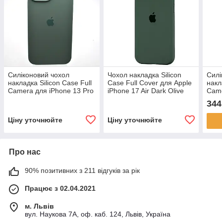
Силіконовий чохол
Чохол накладка Silicon
Силі
накладка Silicon Case Full
Case Full Cover для Apple
накл
Camera для iPhone 13 Pro
iPhone 17 Air Dark Olive
Came
Pine Needle Green
Gold
344
Ціну уточнюйте
Ціну уточнюйте
Про нас
90% позитивних з 211 відгуків за рік
Працює з 02.04.2021
м. Львів
вул. Наукова 7А, оф. каб. 124, Львів, Україна