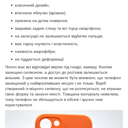
класичний дизайн;
втиснене яблучко (врізане);
приємна на дотик поверхня;
закриває задню стінку та всі торці смартфона;
на аксесуарі не залишаються відбитки пальців;
має гарну гнучкість і еластичність;
наявність мікрофібри;
не піддається деформації.
Чохол має всі відповідні вирізи під гніздо, камеру. Кнопки
захищені силіконом, а доступ до роз'ємів залишається
вільним. З цим чохлом ви можете бути впевнені, що телефон
захищений у найвразливіших місцях і не тільки. Виріб
створений із міцного силікону, що не розтягується, не втрачає
свою форму та захисні якості. Товщина матеріалу невелика,
тому телефон не збільшується в обсязі і зручно ним
користуватися.