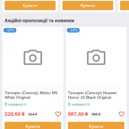
Купити
Купити
Акційні пропозиції та новинки
–10%
–10%
Тачскрін (Сенсор) Meizu M6
Тачскрін (Сенсор) Huawei
White Original
Honor 10 Black Original
В наявності
В наявності
228,60
887,40
₴
₴
254 ₴
986 ₴
Купити
Купити