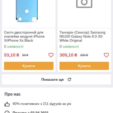
Скотч двосторонній для
Тачскрін (Сенсор) Samsung
поклейки модуля iPhone
N5100 Galaxy Note 8.0 3G
X/iPhone Xs Black
White Original
В наявності
В наявності
53,10
305,10
₴
₴
59 ₴
339 ₴
Купити
Купити
Показати ще
Про нас
90% позитивних з 211 відгуків за рік
Працює з 02.04.2021