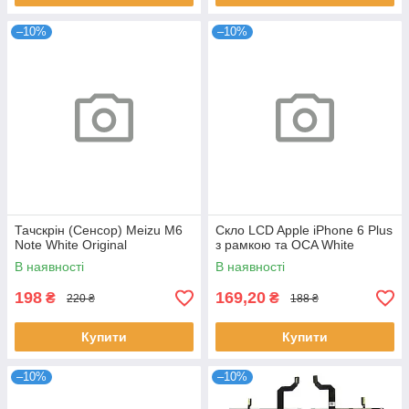
–10%
–10%
Тачскрін (Сенсор) Meizu M6
Скло LCD Apple iPhone 6 Plus
Note White Original
з рамкою та OCA White
В наявності
В наявності
198
169,20
₴
₴
220 ₴
188 ₴
Купити
Купити
–10%
–10%