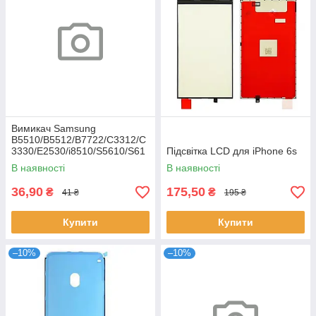
Вимикач Samsung
B5510/B5512/B7722/C3312/C
3330/E2530/i8510/S5610/S61
Підсвітка LCD для iPhone 6s
02
В наявності
В наявності
36,90
175,50
₴
₴
41 ₴
195 ₴
Купити
Купити
–10%
–10%