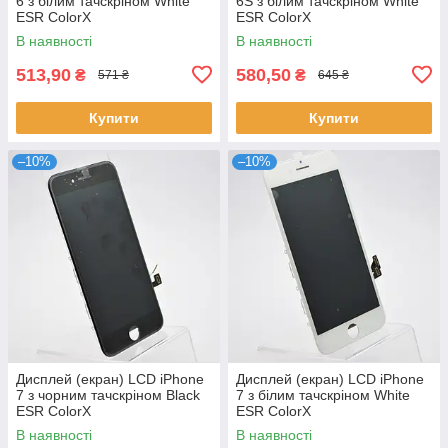
6 з білим тачскріном White
6S з білим тачскріном White
ESR ColorX
ESR ColorX
В наявності
В наявності
513,90
580,50
₴
₴
571 ₴
645 ₴
Купити
Купити
–10%
–10%
Дисплей (екран) LCD iPhone
Дисплей (екран) LCD iPhone
7 з чорним тачскріном Black
7 з білим тачскріном White
ESR ColorX
ESR ColorX
В наявності
В наявності