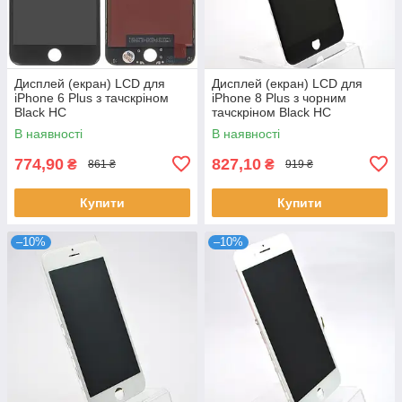
Дисплей (екран) LCD для
Дисплей (екран) LCD для
iPhone 6 Plus з тачскріном
iPhone 8 Plus з чорним
Black HC
тачскріном Black HC
В наявності
В наявності
774,90
827,10
₴
₴
861 ₴
919 ₴
Купити
Купити
–10%
–10%