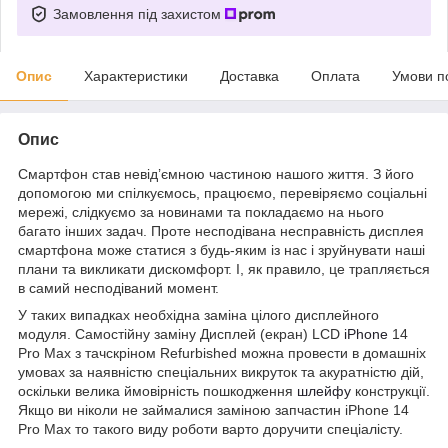
Замовлення під захистом
Опис
Характеристики
Доставка
Оплата
Умови п
Опис
Смартфон став невід’ємною частиною нашого життя. З його
допомогою ми спілкуємось, працюємо, перевіряємо соціальні
мережі, слідкуємо за новинами та покладаємо на нього
багато інших задач. Проте несподівана несправність дисплея
смартфона може статися з будь-яким із нас і зруйнувати наші
плани та викликати дискомфорт. І, як правило, це трапляється
в самий несподіваний момент.
У таких випадках необхідна заміна цілого дисплейного
модуля. Самостійну заміну Дисплей (екран) LCD
iPhone
14
Pro Max з тачскріном Refurbished можна провести в домашніх
умовах за наявністю спеціальних викруток та акуратністю дій,
оскільки велика ймовірність пошкодження
шлейфу
конструкції.
Якщо ви ніколи не займалися заміною запчастин iPhone 14
Pro Max то такого виду роботи варто доручити спеціалісту.