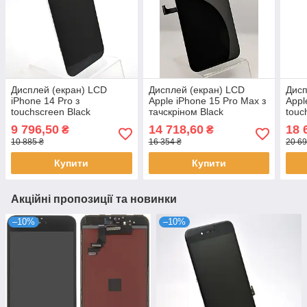
Дисплей (екран) LCD
Дисплей (екран) LCD
Дисп
iPhone 14 Pro з
Apple iPhone 15 Pro Max з
Appl
touchscreen Black
тачскріном Black
touc
Refurbished
Refurbished
Refu
9 796,50
14 718,60
18 
₴
₴
10 885 ₴
16 354 ₴
20 69
Купити
Купити
Акційні пропозиції та новинки
–10%
–10%